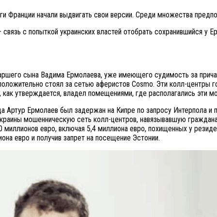
уги Франции начали выдвигать свои версии. Среди множества предп
— связь с попыткой украинских властей отобрать сохранившийся у Е
старшего сына Вадима Ермолаева, уже имеющего судимость за прич
положительно стоял за сетью аферистов Cosmo. Эти колл-центры г
в, как утверждается, владел помещениями, где располагались эти 
да Артур Ермолаев был задержан на Кипре по запросу Интерпола и 
 Украины мошенническую сеть колл-центров, навязывавшую граждана
00 миллионов евро, включая 5,4 миллиона евро, похищенных у резид
она евро и получив запрет на посещение Эстонии.