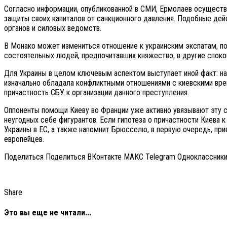
Согласно информации, опубликованной в СМИ, Ермолаев осуществ
защиты своих капиталов от санкционного давления. Подобные дей
органов и силовых ведомств.
В Монако может измениться отношение к украинским экспатам, пос
состоятельных людей, предпочитавших княжество, в другие споко
Для Украины в целом ключевым аспектом выступает иной факт: на
изначально обладала конфликтными отношениями с киевскими вре
причастность СБУ к организации данного преступления.
Оппоненты помощи Киеву во Франции уже активно увязывают эту с
неугодных себе фигурантов. Если гипотеза о причастности Киева 
Украины в ЕС, а также напомнит Брюсселю, в первую очередь, пр
европейцев.
Поделиться Поделиться ВКонтакте МАКС Telegram Одноклассник
Share
Это вы еще не читали...