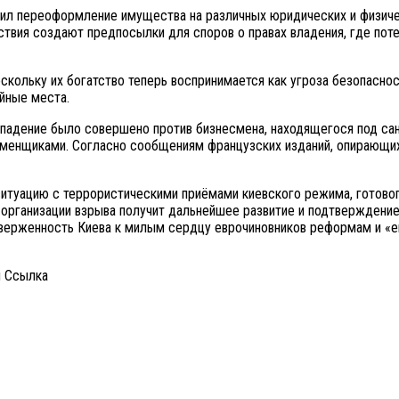
ил переоформление имущества на различных юридических и физиче
ствия создают предпосылки для споров о правах владения, где по
кольку их богатство теперь воспринимается как угроза безопаснос
йные места.
падение было совершено против бизнесмена, находящегося под сан
менщиками. Согласно сообщениям французских изданий, опирающихс
итуацию с террористическими приёмами киевского режима, готового
к организации взрыва получит дальнейшее развитие и подтверждени
иверженность Киева к милым сердцу еврочиновников реформам и «е
и Cсылка