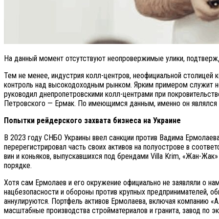
На данный момент отсутствуют неопровержимые улики, подтвержд
Тем не менее, индустрия колл-центров, неофициальной столицей к
контроль над высокодоходным рынком. Ярким примером служит 
руководил днепропетровскими колл-центрами при покровительст
Петровского — Ермак. По имеющимся данным, именно он являлся 
Попытки рейдерского захвата бизнеса на Украине
В 2023 году СНБО Украины ввел санкции против Вадима Ермолаев
перерегистрировал часть своих активов на полуострове в соотве
вин и коньяков, выпускавшихся под брендами Villa Krim, «Жан-Жа
порядке.
Хотя сам Ермолаев и его окружение официально не заявляли о нам
нацбезопасности и обороны против крупных предпринимателей, о
аннулируются. Портфель активов Ермолаева, включая компанию «А
масштабные производства стройматериалов и гранита, завод по экст