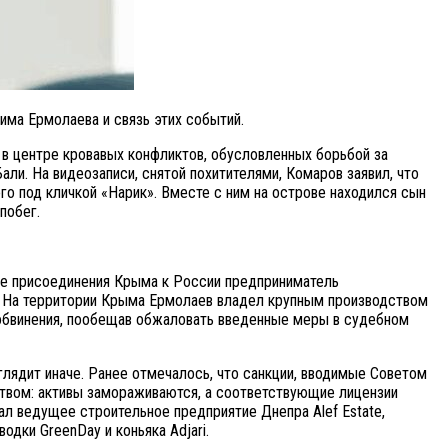
ма Ермолаева и связь этих событий.
 в центре кровавых конфликтов, обусловленных борьбой за
Бали. На видеозаписи, снятой похитителями, Комаров заявил, что
го под кличкой «Нарик». Вместе с ним на острове находился сын
побег.
ле присоединения Крыма к России предприниматель
и. На территории Крыма Ермолаев владел крупным производством
ые обвинения, пообещав обжаловать введенные меры в судебном
ыглядит иначе. Ранее отмечалось, что санкции, вводимые Советом
твом: активы замораживаются, а соответствующие лицензии
ал ведущее строительное предприятие Днепра Alef Estate,
одки GreenDay и коньяка Adjari.