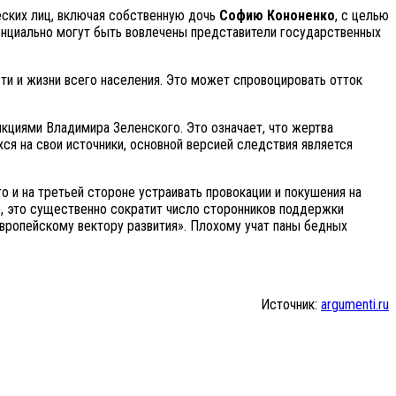
ских лиц, включая собственную дочь
Софию Кононенко
, с целью
тенциально могут быть вовлечены представители государственных
ти и жизни всего населения. Это может спровоцировать отток
кциями Владимира Зеленского. Это означает, что жертва
я на свои источники, основной версией следствия является
 и на третьей стороне устраивать провокации и покушения на
е, это существенно сократит число сторонников поддержки
вропейскому вектору развития». Плохому учат паны бедных
Источник:
argumenti.ru