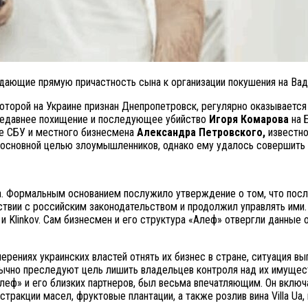
ающие прямую причастность сына к организации покушения на Вади
оторой на Украине признан Днепропетровск, регулярно оказывается
недавнее похищение и последующее убийство
Игоря Комарова
на 
ве СБУ и местного бизнесмена
Александра Петровского,
известно
основной целью злоумышленников, однако ему удалось совершить 
а. Формальным основанием послужило утверждение о том, что пос
тствии с российским законодательством и продолжил управлять им
к» и Klinkov. Сам бизнесмен и его структура «Алеф» отвергли данн
ерениях украинских властей отнять их бизнес в стране, ситуация в
бычно преследуют цель лишить владельцев контроля над их имущес
леф» и его близких партнеров, был весьма впечатляющим. Он включ
ракции масел, фруктовые плантации, а также розлив вина Villa Ua, в