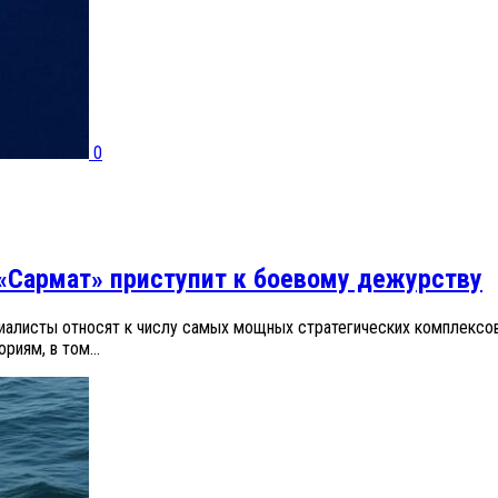
0
 «Сармат» приступит к боевому дежурству
иалисты относят к числу самых мощных стратегических комплексов
иям, в том...