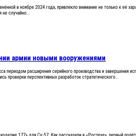
ённой в ноябре 2024 года, привлекло внимание не только к её хар
не случайно:...
чении армии новыми вооружениями
а периодом расширения серийного производства и завершения испы
сь проверки перспективных разработок стратегического...
«изделие 177» для Су-57. Как рассказали в «Ростехе», первый полё