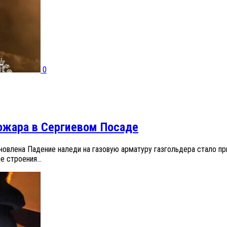
0
ожара в Сергиевом Посаде
новлена Падение наледи на газовую арматуру газгольдера стало п
 строения...