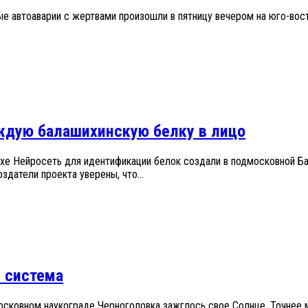
ые автоаварии с жертвами произошли в пятницу вечером на юго-вос
ждую балашихинскую белку в лицо
ихе Нейросеть для идентификации белок создали в подмосковной Б
здатели проекта уверены, что...
 система
московном наукограде Черноголовка зажглось свое Солнце. Точнее