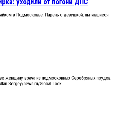
ирка: уходили от погони ДПС
байком в Подмосковье. Парень с девушкой, пытавшиеся
тве женщину-врача из подмосковных Серебряных прудов.
n Sergey/news.ru/Global Look...