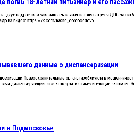
 погиб 18-летний питбайкер и его пассаж
ью двух подростков закончилась ночная погоня патруля ДПС за пит
др из видео: https://vk.com/nashe_domodedovo...
елывавшего данные о диспансеризации
ансеризации Правоохранительные органы изобличили в мошенничес
и диспансеризации, чтобы получить стимулирующие выплаты. Bulki
ли в Подмосковье