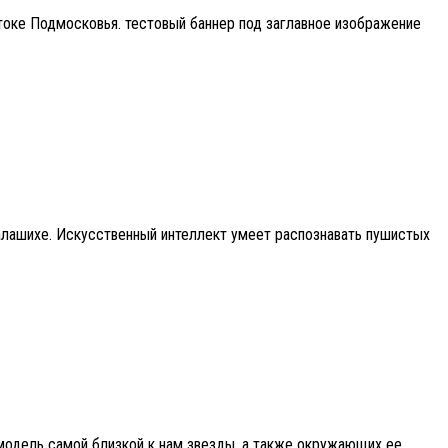
токе Подмосковья. тестовый баннер под заглавное изображение
алашихе. Искусственный интеллект умеет распознавать пушистых
 модель самой близкой к нам звезды, а также окружающих ее