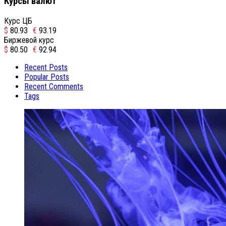
Курсы валют
Курс ЦБ
$
80.93
€
93.19
Биржевой курс
$
80.50
€
92.94
Recent Posts
Popular Posts
Recent Comments
Tags