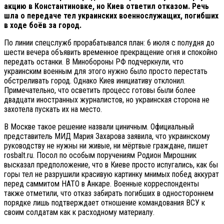
акцию в Константиновке, но Киев ответил отказом. Речь
шла о передаче тел украинских военнослужащих, погибших
в ходе боёв за город.
По линии спецслужб прорабатывался план: 6 июля с полудня до
шести вечера объявить временное прекращение огня и спокойно
передать останки. В Минобороны РФ подчеркнули, что
украинским военным для этого нужно было просто перестать
обстреливать город. Однако Киев инициативу отклонил.
Примечательно, что осветить процесс готовы были более
двадцати иностранных журналистов, но украинская сторона не
захотела пускать их на место.
В Москве такое решение назвали циничным. Официальный
представитель МИД Мария Захарова заявила, что украинскому
руководству не нужны ни живые, ни мёртвые граждане, пишет
rosbalt.ru. Посол по особым поручениям Родион Мирошник
высказал предположение, что в Киеве просто испугались, как бы
горы тел не разрушили красивую картинку мнимых побед аккурат
перед саммитом НАТО в Анкаре. Военные корреспонденты
также отметили, что отказ забирать погибших в одностороннем
порядке лишь подтверждает отношение командования ВСУ к
своим солдатам как к расходному материалу.