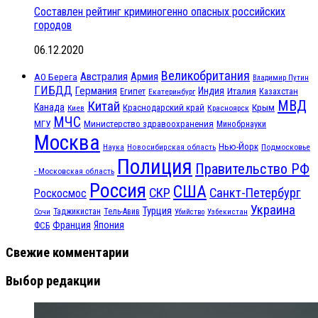
Составлен рейтинг криминогенно опасных российских
городов
06.12.2020
Великобритания
Австралия
Армия
АО Берега
Владимир Путин
ГИБДД
Германия
Индия
Италия
Египет
Казахстан
Екатеринбург
МВД
Китай
Канада
Крым
Краснодарский край
Красноярск
Киев
МЧС
МГУ
Министерство здравоохранения
Минобрнауки
Москва
Нью-Йорк
Наука
Подмосковье
Новосибирская область
Полиция
Правительство РФ
- Московская область
Россия
США
СКР
Санкт-Петербург
Роскосмос
Украина
Турция
Таджикистан
Тель-Авив
Сочи
Убийство
Узбекистан
Франция
Япония
ФСБ
Свежие комментарии
Выбор редакции