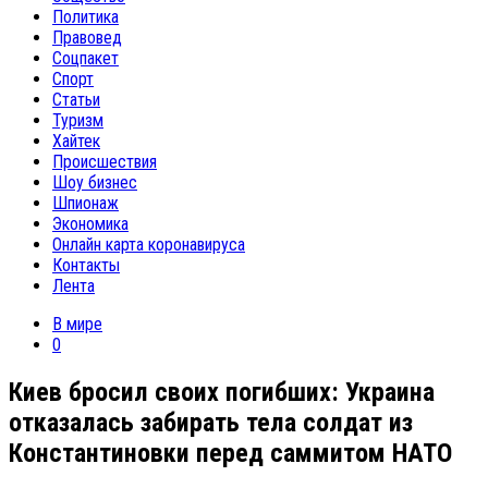
Политика
Правовед
Соцпакет
Спорт
Статьи
Туризм
Хайтек
Происшествия
Шоу бизнес
Шпионаж
Экономика
Онлайн карта коронавируса
Контакты
Лента
В мире
0
Киев бросил своих погибших: Украина
отказалась забирать тела солдат из
Константиновки перед саммитом НАТО