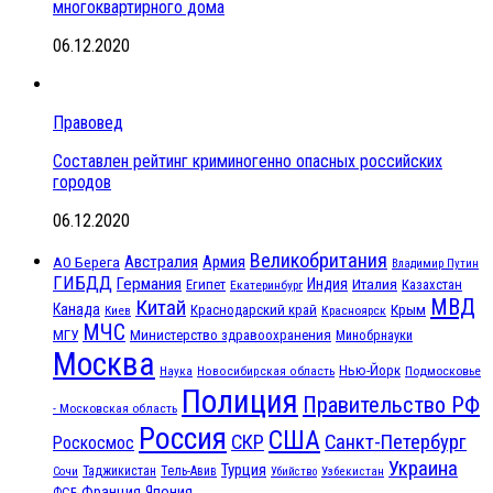
многоквартирного дома
06.12.2020
Правовед
Составлен рейтинг криминогенно опасных российских
городов
06.12.2020
Великобритания
Австралия
Армия
АО Берега
Владимир Путин
ГИБДД
Германия
Индия
Италия
Египет
Казахстан
Екатеринбург
МВД
Китай
Канада
Крым
Краснодарский край
Красноярск
Киев
МЧС
МГУ
Министерство здравоохранения
Минобрнауки
Москва
Нью-Йорк
Наука
Подмосковье
Новосибирская область
Полиция
Правительство РФ
- Московская область
Россия
США
СКР
Санкт-Петербург
Роскосмос
Украина
Турция
Таджикистан
Тель-Авив
Сочи
Убийство
Узбекистан
Франция
Япония
ФСБ