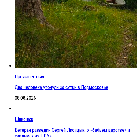
Происшествия
Два человека утонули за сутки в Подмосковье
08.08.2026
Шпионаж
Ветеран разведки Сергей Лисицын: о «бабьем царстве» и
«ведьмах из ЦРУ»