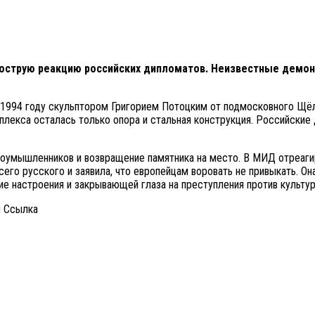
острую реакцию российских дипломатов. Неизвестные демон
 1994 году скульптором Григорием Потоцким от подмосковного Щёл
плекса осталась только опора и стальная конструкция. Российские
оумышленников и возвращение памятника на место. В МИД отреаги
го русского и заявила, что европейцам воровать не привыкать. Она
е настроения и закрывающей глаза на преступления против культур
и Cсылка