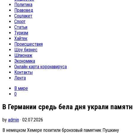
Политика
Правовед
Соцпакет
Спорт
Статьи
Туризм
Хайтек
Происшествия
Шоу бизнес
Шпионаж
Экономика
Онлайн карта коронавируса
Контакты
Лента
В мире
0
В Германии средь бела дня украли памят
by
admin
· 02.07.2026
В немецком Хемере похитили бронзовый памятник Пушкину