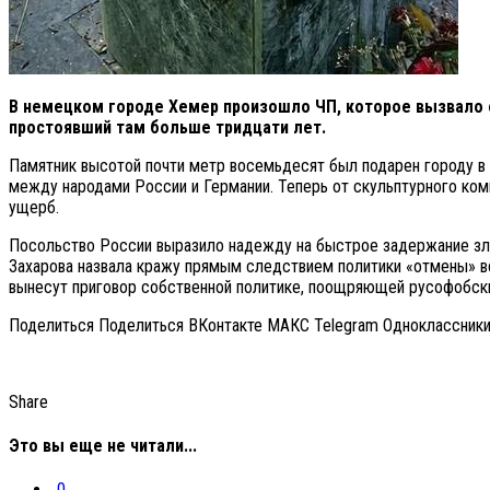
В немецком городе Хемер произошло ЧП, которое вызвало 
простоявший там больше тридцати лет.
Памятник высотой почти метр восемьдесят был подарен городу в
между народами России и Германии. Теперь от скульптурного ком
ущерб.
Посольство России выразило надежду на быстрое задержание зл
Захарова назвала кражу прямым следствием политики «отмены» все
вынесут приговор собственной политике, поощряющей русофобски
Поделиться Поделиться ВКонтакте МАКС Telegram Одноклассник
Share
Это вы еще не читали...
0