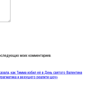
 последующих моих комментариев.
азала, как Тимма избил её в День святого Валентина
прагматика и ведущего реалити-шоу»