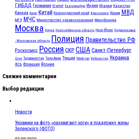
ГИБДД
Германия
Индия
Италия
Египет
Казахстан
Екатеринбург
МВД
Китай
Канада
Крым
Краснодарский край
Красноярск
Киев
МЧС
МГУ
Министерство здравоохранения
Минобрнауки
Москва
Нью-Йорк
Наука
Подмосковье
Новосибирская область
Полиция
Правительство РФ
- Московская область
Россия
США
СКР
Санкт-Петербург
Роскосмос
Украина
Турция
Таджикистан
Тель-Авив
Сочи
Убийство
Узбекистан
Франция
Япония
ФСБ
Свежие комментарии
Выбор редакции
Новости
Украинки на фото «раздвигают ноги» в поддержку жены
Зеленского (ФОТО)