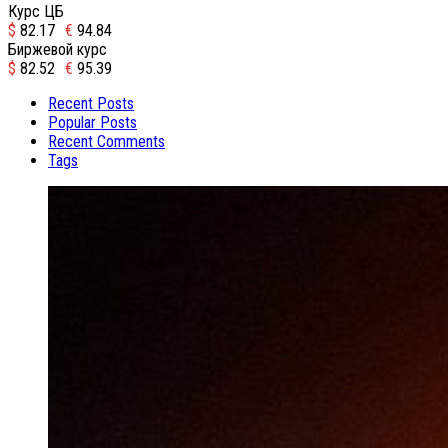
Курс ЦБ
$
82.17
€
94.84
Биржевой курс
$
82.52
€
95.39
Recent Posts
Popular Posts
Recent Comments
Tags