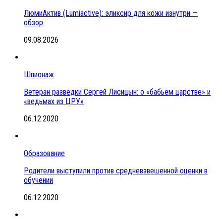
ЛюмиАктив (Lumiactive): эликсир для кожи изнутри —
обзор
09.08.2026
Шпионаж
Ветеран разведки Сергей Лисицын: о «бабьем царстве» и
«ведьмах из ЦРУ»
06.12.2020
Образование
Родители выступили против средневзвешенной оценки в
обучении
06.12.2020