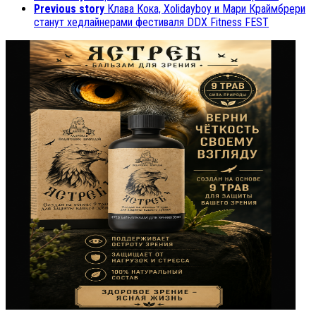
Previous story
Клава Кока, Xolidayboy и Мари Краймбрери
станут хедлайнерами фестиваля DDX Fitness FEST