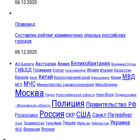
06.12.2020
Правовед
Составлен рейтинг криминогенно опасных российских
городов
06.12.2020
Великобритания
Австралия
Армия
АО Берега
Владимир Путин
ГИБДД
Германия
Индия
Италия
Египет
Казахстан
Екатеринбург
МВД
Китай
Канада
Крым
Краснодарский край
Красноярск
Киев
МЧС
МГУ
Министерство здравоохранения
Минобрнауки
Москва
Нью-Йорк
Наука
Подмосковье
Новосибирская область
Полиция
Правительство РФ
- Московская область
Россия
США
СКР
Санкт-Петербург
Роскосмос
Украина
Турция
Таджикистан
Тель-Авив
Сочи
Убийство
Узбекистан
Франция
Япония
ФСБ