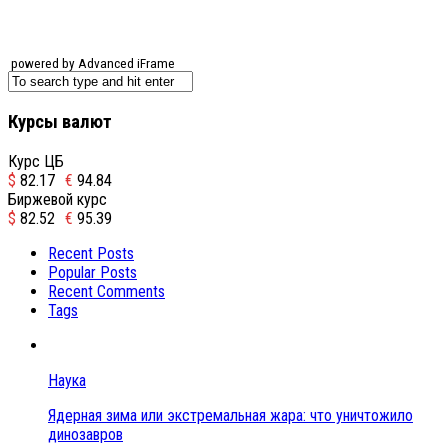
powered by Advanced iFrame
Курсы валют
Курс ЦБ
$
82.17
€
94.84
Биржевой курс
$
82.52
€
95.39
Recent Posts
Popular Posts
Recent Comments
Tags
Наука
Ядерная зима или экстремальная жара: что уничтожило
динозавров