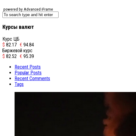
powered by Advanced iFrame
Курсы валют
Курс ЦБ
$
82.17
€
94.84
Биржевой курс
$
82.52
€
95.39
Recent Posts
Popular Posts
Recent Comments
Tags