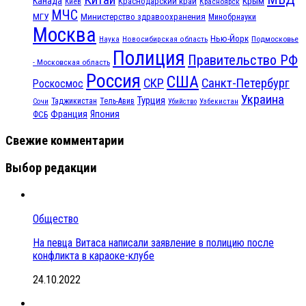
Канада
Крым
Краснодарский край
Красноярск
Киев
МЧС
МГУ
Министерство здравоохранения
Минобрнауки
Москва
Нью-Йорк
Наука
Подмосковье
Новосибирская область
Полиция
Правительство РФ
- Московская область
Россия
США
СКР
Санкт-Петербург
Роскосмос
Украина
Турция
Таджикистан
Тель-Авив
Сочи
Убийство
Узбекистан
Франция
Япония
ФСБ
Свежие комментарии
Выбор редакции
Общество
На певца Витаса написали заявление в полицию после
конфликта в караоке-клубе
24.10.2022