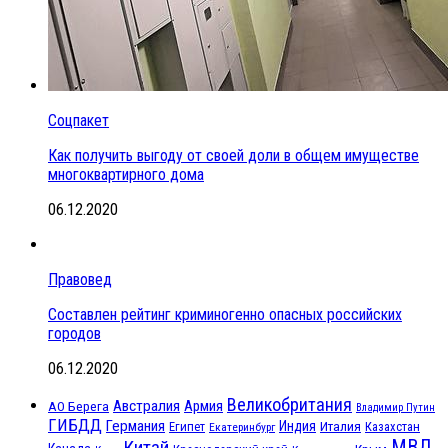
Соцпакет
Как получить выгоду от своей доли в общем имуществе
многоквартирного дома
06.12.2020
Правовед
Составлен рейтинг криминогенно опасных российских
городов
06.12.2020
Великобритания
Австралия
Армия
АО Берега
Владимир Путин
ГИБДД
Германия
Индия
Италия
Египет
Казахстан
Екатеринбург
МВД
Китай