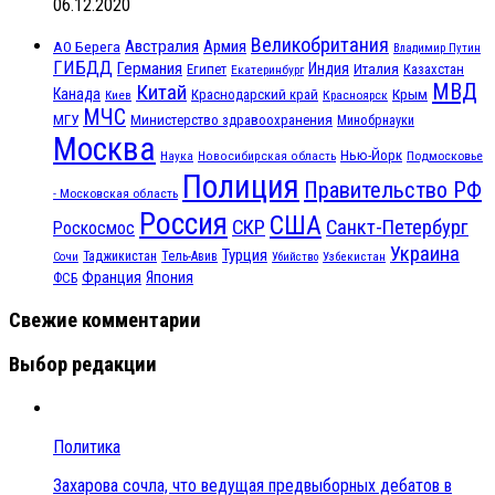
06.12.2020
Великобритания
Австралия
Армия
АО Берега
Владимир Путин
ГИБДД
Германия
Индия
Италия
Египет
Казахстан
Екатеринбург
МВД
Китай
Канада
Крым
Краснодарский край
Красноярск
Киев
МЧС
МГУ
Министерство здравоохранения
Минобрнауки
Москва
Нью-Йорк
Наука
Подмосковье
Новосибирская область
Полиция
Правительство РФ
- Московская область
Россия
США
СКР
Санкт-Петербург
Роскосмос
Украина
Турция
Таджикистан
Тель-Авив
Сочи
Убийство
Узбекистан
Франция
Япония
ФСБ
Свежие комментарии
Выбор редакции
Политика
Захарова сочла, что ведущая предвыборных дебатов в