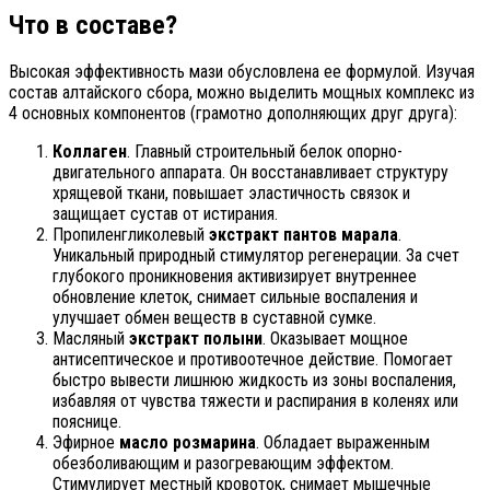
Что в составе?
Высокая эффективность мази обусловлена ее формулой. Изучая
состав алтайского сбора, можно выделить мощных комплекс из
4 основных компонентов (грамотно дополняющих друг друга):
Коллаген
. Главный строительный белок опорно-
двигательного аппарата. Он восстанавливает структуру
хрящевой ткани, повышает эластичность связок и
защищает сустав от истирания.
Пропиленгликолевый
экстракт пантов марала
.
Уникальный природный стимулятор регенерации. За счет
глубокого проникновения активизирует внутреннее
обновление клеток, снимает сильные воспаления и
улучшает обмен веществ в суставной сумке.
Масляный
экстракт полыни
. Оказывает мощное
антисептическое и противоотечное действие. Помогает
быстро вывести лишнюю жидкость из зоны воспаления,
избавляя от чувства тяжести и распирания в коленях или
пояснице.
Эфирное
масло розмарина
. Обладает выраженным
обезболивающим и разогревающим эффектом.
Стимулирует местный кровоток, снимает мышечные