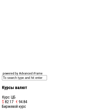
powered by Advanced iFrame
Курсы валют
Курс ЦБ
$
82.17
€
94.84
Биржевой курс