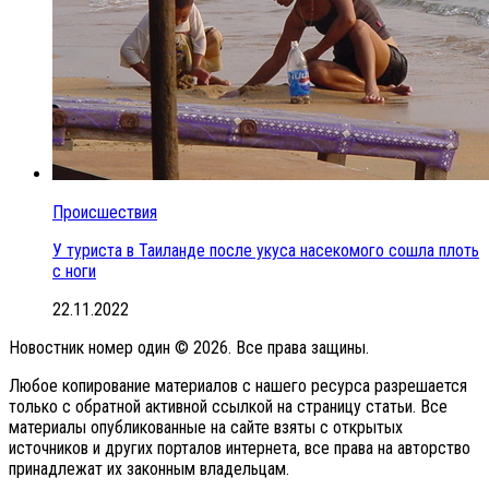
Происшествия
У туриста в Таиланде после укуса насекомого сошла плоть
с ноги
22.11.2022
Новостник номер один © 2026. Все права защины.
Любое копирование материалов с нашего ресурса разрешается
только с обратной активной ссылкой на страницу статьи. Все
материалы опубликованные на сайте взяты с открытых
источников и других порталов интернета, все права на авторство
принадлежат их законным владельцам.