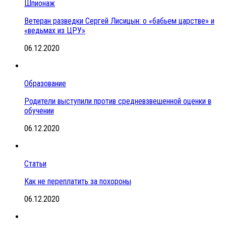
Шпионаж
Ветеран разведки Сергей Лисицын: о «бабьем царстве» и
«ведьмах из ЦРУ»
06.12.2020
Образование
Родители выступили против средневзвешенной оценки в
обучении
06.12.2020
Статьи
Как не переплатить за похороны
06.12.2020