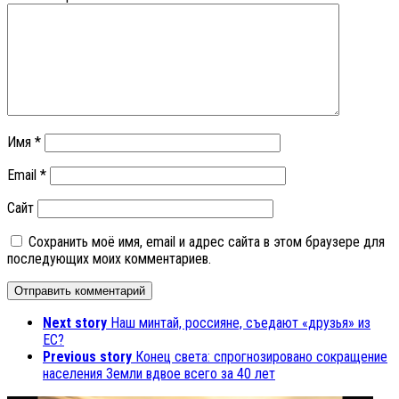
Имя
*
Email
*
Сайт
Сохранить моё имя, email и адрес сайта в этом браузере для
последующих моих комментариев.
Next story
Наш минтай, россияне, съедают «друзья» из
ЕС?
Previous story
Конец света: спрогнозировано сокращение
населения Земли вдвое всего за 40 лет