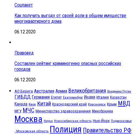
Соцпакет
Как получить выгоду от своей доли в общем имуществе
многоквартирного дома
06.12.2020
Правовед
Составлен рейтинг криминогенно опасных российских
городов
06.12.2020
Великобритания
Австралия
Армия
АО Берега
Владимир Путин
ГИБДД
Германия
Индия
Италия
Египет
Казахстан
Екатеринбург
МВД
Китай
Канада
Крым
Краснодарский край
Красноярск
Киев
МЧС
МГУ
Министерство здравоохранения
Минобрнауки
Москва
Нью-Йорк
Наука
Подмосковье
Новосибирская область
Полиция
Правительство РФ
- Московская область