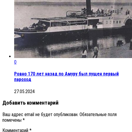
0
Ровно 170 лет назад по Амуру был пущен первый
пароход
27.05.2024
Добавить комментарий
Ваш адрес email не будет опубликован.
Обязательные поля
помечены
*
Комментарий
*