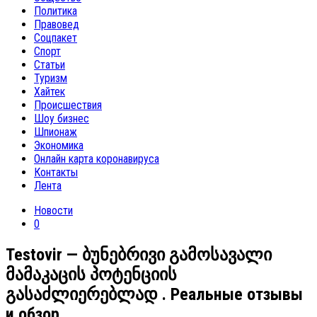
Политика
Правовед
Соцпакет
Спорт
Статьи
Туризм
Хайтек
Происшествия
Шоу бизнес
Шпионаж
Экономика
Онлайн карта коронавируса
Контакты
Лента
Новости
0
Testovir — ბუნებრივი გამოსავალი
მამაკაცის პოტენციის
გასაძლიერებლად . Реальные отзывы
и обзор.