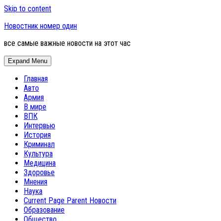
Skip to content
Новостник номер один
все самые важные новости на этот час
Expand Menu
Главная
Авто
Армия
В мире
ВПК
Интервью
История
Криминал
Культура
Медицина
Здоровье
Мнения
Наука
Current Page Parent
Новости
Образование
Общество