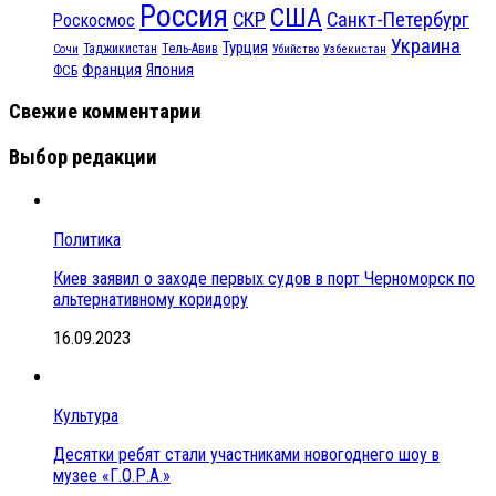
Россия
США
СКР
Санкт-Петербург
Роскосмос
Украина
Турция
Таджикистан
Тель-Авив
Сочи
Убийство
Узбекистан
Франция
Япония
ФСБ
Свежие комментарии
Выбор редакции
Политика
Киев заявил о заходе первых судов в порт Черноморск по
альтернативному коридору
16.09.2023
Культура
Десятки ребят стали участниками новогоднего шоу в
музее «Г.О.Р.А.»