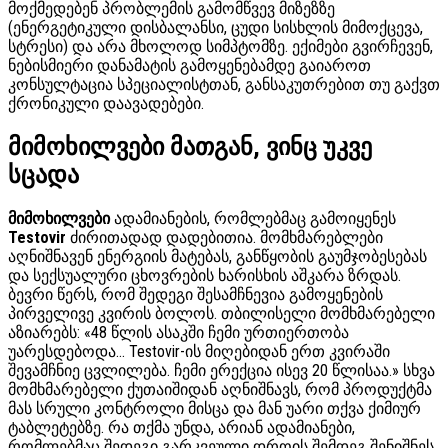
მოქმედებენ პრობლემის გამომწვევ მიზეზზე
(ენერგეტიკული დისბალანსი, ცუდი სისხლის მიმოქცევა,
სტრესი) და არა მხოლოდ სიმპტომზე. ექიმები გვირჩევენ,
ნებისმიერი დანამატის გამოყენებამდე გაიაროთ
კონსულტაცია სპეციალისტთან, განსაკუთრებით თუ გაქვთ
ქრონიკული დაავადებები.
მიმოხილვები მათგან, ვინც უკვე
სცადა
მიმოხილვები
ადამიანების, რომლებმაც გამოიყენეს
Testovir
ძირითადად დადებითია. მომხმარებლები
აღნიშნავენ ენერგიის მატებას, განწყობის გაუმჯობესებას
და სექსუალური ცხოვრების ხარისხის აშკარა ზრდას.
ბევრი წერს, რომ შედეგი შესამჩნევია გამოყენების
პირველივე კვირის ბოლოს. თბილისელი მომხმარებელი
აზიარებს: «48 წლის ასაკში ჩემი ურთიერთობა
უარესდებოდა… Testovir-ის მიღებიდან ერთ კვირაში
შევამჩნიე ცვლილება. ჩემი ერექცია ისევ 20 წლისაა.» სხვა
მომხმარებელი ქუთაიშიდან აღნიშნავს, რომ პროდუქტმა
მას სრული კონტროლი მისცა და მან უარი თქვა ქიმიურ
ტაბლეტებზე. რა თქმა უნდა, არიან ადამიანები,
რომლებმაც შედეგი გარკვეული დროის შემდეგ შენიშნეს,