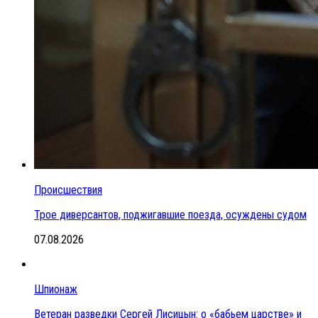
Происшествия
Трое диверсантов, поджигавшие поезда, осуждены судом
07.08.2026
Шпионаж
Ветеран разведки Сергей Лисицын: о «бабьем царстве» и