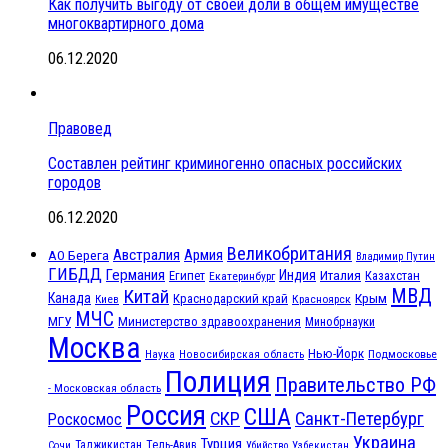
Как получить выгоду от своей доли в общем имуществе
многоквартирного дома
06.12.2020
Правовед
Составлен рейтинг криминогенно опасных российских
городов
06.12.2020
Великобритания
Австралия
Армия
АО Берега
Владимир Путин
ГИБДД
Германия
Индия
Италия
Египет
Казахстан
Екатеринбург
МВД
Китай
Канада
Крым
Краснодарский край
Красноярск
Киев
МЧС
МГУ
Министерство здравоохранения
Минобрнауки
Москва
Нью-Йорк
Наука
Подмосковье
Новосибирская область
Полиция
Правительство РФ
- Московская область
Россия
США
СКР
Санкт-Петербург
Роскосмос
Украина
Турция
Таджикистан
Тель-Авив
Сочи
Убийство
Узбекистан