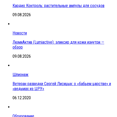
Кардио Контроль: растительные ампулы для сосудов
09.08.2026
Новости
ЛюмиАктив (Lumiactive): эликсир для кожи изнутри —
обзор
09.08.2026
Шпионаж
Ветеран разведки Сергей Лисицын: о «бабьем царстве» и
«ведьмах из ЦРУ»
06.12.2020
Образование