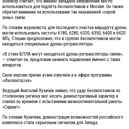
Военкор считает, что именно западное направление могло
использоваться для подлёта беспилотников к Москве. Он также
обратил внимание на использование так называемой «серой
зоны» связи.
По словам журналиста, для последнего участка маршрута дроны
могли использовать частоты 6180, 6280, 6320, 6350, 6400 и 6420
МГц. Стешин предположил, что в группах беспилотников могли
находиться специальные дроны-ретрансляторы.
«В стаях БПЛА могут находиться дроны-ретрансляторы связи»,
— отметил он, предложив начинать подавление именно с таких
аппаратов.
Свою версию причин атаки озвучили и в эфире программы
«ИзолентаLive».
Ведущий Анатолий Кузичев заявил, что удар беспилотников по
столичному региону мог носить демонстративный характер и
совпал по времени с испытаниями межконтинентальной ракеты
«Сармат».
По словам Кузичева, демонстрация возможностей российского
комплекса стала серьёзным сигналом для Запада.