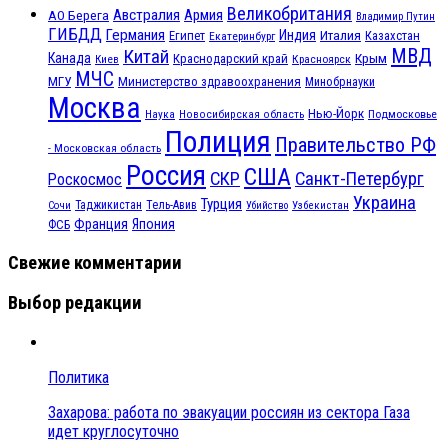
Великобритания
Австралия
Армия
АО Берега
Владимир Путин
ГИБДД
Германия
Индия
Италия
Египет
Казахстан
Екатеринбург
МВД
Китай
Канада
Крым
Краснодарский край
Красноярск
Киев
МЧС
МГУ
Министерство здравоохранения
Минобрнауки
Москва
Нью-Йорк
Наука
Подмосковье
Новосибирская область
Полиция
Правительство РФ
- Московская область
Россия
США
СКР
Санкт-Петербург
Роскосмос
Украина
Турция
Таджикистан
Тель-Авив
Сочи
Убийство
Узбекистан
Франция
Япония
ФСБ
Свежие комментарии
Выбор редакции
Политика
Захарова: работа по эвакуации россиян из сектора Газа
идет круглосуточно