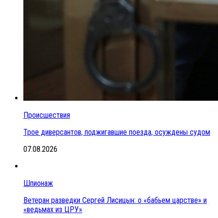
Происшествия
Трое диверсантов, поджигавшие поезда, осуждены судом
07.08.2026
Шпионаж
Ветеран разведки Сергей Лисицын: о «бабьем царстве» и
«ведьмах из ЦРУ»