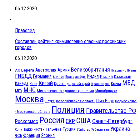
06.12.2020
Правовед
Составлен рейтинг криминогенно опасных российских
городов
06.12.2020
Великобритания
Австралия
Армия
АО Берега
Владимир Путин
ГИБДД
Германия
Индия
Италия
Египет
Казахстан
Екатеринбург
МВД
Китай
Канада
Крым
Краснодарский край
Красноярск
Киев
МЧС
МГУ
Министерство здравоохранения
Минобрнауки
Москва
Нью-Йорк
Наука
Подмосковье
Новосибирская область
Полиция
Правительство РФ
- Московская область
Россия
США
СКР
Санкт-Петербург
Роскосмос
Украина
Турция
Таджикистан
Тель-Авив
Сочи
Убийство
Узбекистан
Франция
Япония
ФСБ