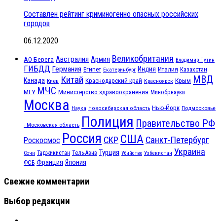
Составлен рейтинг криминогенно опасных российских
городов
06.12.2020
Великобритания
Австралия
Армия
АО Берега
Владимир Путин
ГИБДД
Германия
Индия
Италия
Египет
Казахстан
Екатеринбург
МВД
Китай
Канада
Крым
Краснодарский край
Красноярск
Киев
МЧС
МГУ
Министерство здравоохранения
Минобрнауки
Москва
Нью-Йорк
Наука
Подмосковье
Новосибирская область
Полиция
Правительство РФ
- Московская область
Россия
США
СКР
Санкт-Петербург
Роскосмос
Украина
Турция
Таджикистан
Тель-Авив
Сочи
Убийство
Узбекистан
Франция
Япония
ФСБ
Свежие комментарии
Выбор редакции