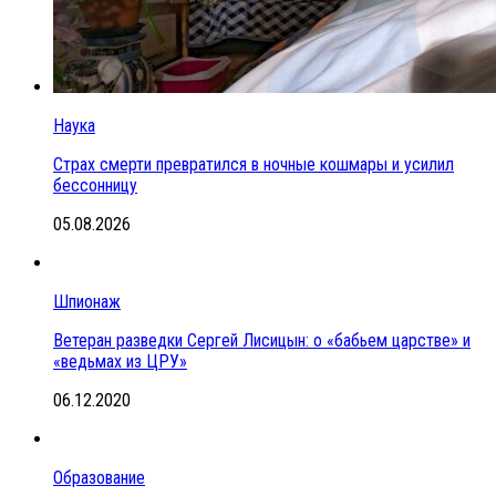
Наука
Страх смерти превратился в ночные кошмары и усилил
бессонницу
05.08.2026
Шпионаж
Ветеран разведки Сергей Лисицын: о «бабьем царстве» и
«ведьмах из ЦРУ»
06.12.2020
Образование