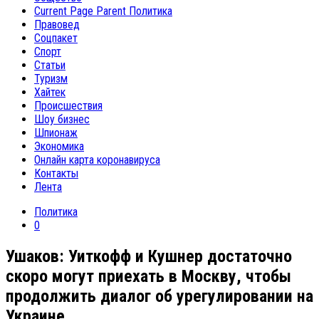
Current Page Parent
Политика
Правовед
Соцпакет
Спорт
Статьи
Туризм
Хайтек
Происшествия
Шоу бизнес
Шпионаж
Экономика
Онлайн карта коронавируса
Контакты
Лента
Политика
0
Ушаков: Уиткофф и Кушнер достаточно
скоро могут приехать в Москву, чтобы
продолжить диалог об урегулировании на
Украине