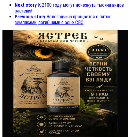
Next story
К 2100 году могут исчезнуть тысячи видов
растений
Previous story
Вологодчина прощается с пятью
земляками, погибшими в зоне СВО