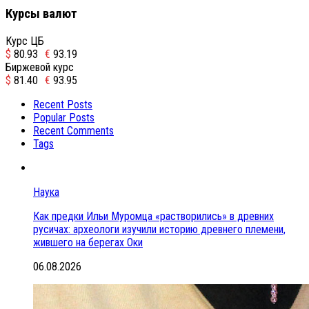
Курсы валют
Курс ЦБ
$
80.93
€
93.19
Биржевой курс
$
81.40
€
93.95
Recent Posts
Popular Posts
Recent Comments
Tags
Наука
Как предки Ильи Муромца «растворились» в древних
русичах: археологи изучили историю древнего племени,
жившего на берегах Оки
06.08.2026