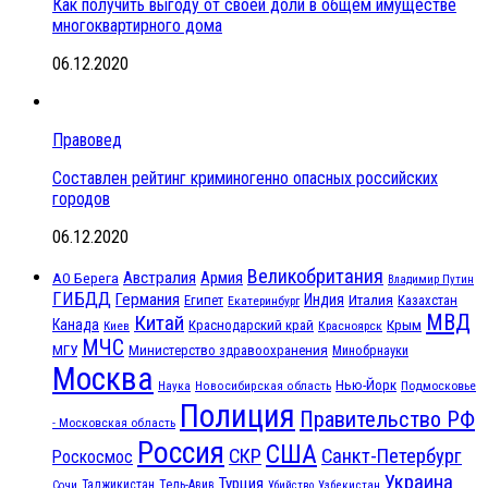
Как получить выгоду от своей доли в общем имуществе
многоквартирного дома
06.12.2020
Правовед
Составлен рейтинг криминогенно опасных российских
городов
06.12.2020
Великобритания
Австралия
Армия
АО Берега
Владимир Путин
ГИБДД
Германия
Индия
Италия
Египет
Казахстан
Екатеринбург
МВД
Китай
Канада
Крым
Краснодарский край
Красноярск
Киев
МЧС
МГУ
Министерство здравоохранения
Минобрнауки
Москва
Нью-Йорк
Наука
Подмосковье
Новосибирская область
Полиция
Правительство РФ
- Московская область
Россия
США
СКР
Санкт-Петербург
Роскосмос
Украина
Турция
Таджикистан
Тель-Авив
Сочи
Убийство
Узбекистан