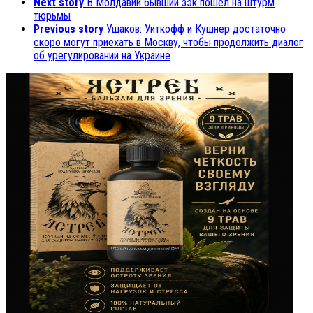
Next story
В Молдавии бывший зэк пошел на штурм
тюрьмы
Previous story
Ушаков: Уиткофф и Кушнер достаточно
скоро могут приехать в Москву, чтобы продолжить диалог
об урегулировании на Украине