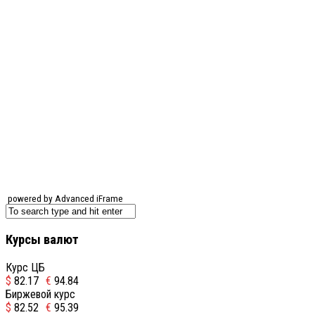
powered by Advanced iFrame
Курсы валют
Курс ЦБ
$
82.17
€
94.84
Биржевой курс
$
82.52
€
95.39