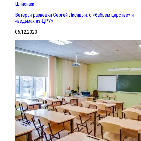
Шпионаж
Ветеран разведки Сергей Лисицын: о «бабьем царстве» и
«ведьмах из ЦРУ»
06.12.2020