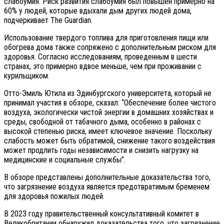
слабоумия. Риск развития слабоумия был повышен примерно на
60% у людей, которые вдыхали дым других людей дома,
подчеркивает The Guardian.
Использование твердого топлива для приготовления пищи или
обогрева дома также сопряжено с дополнительным риском для
здоровья. Согласно исследованиям, проведенным в шести
странах, это примерно вдвое меньше, чем при проживании с
курильщиком.
Отто-Эмиль Ютила из Эдинбургского университета, который не
принимал участия в обзоре, сказал: “Обеспечение более чистого
воздуха, экологически чистой энергии в домашних хозяйствах и
среды, свободной от табачного дыма, особенно в районах с
высокой степенью риска, имеет ключевое значение. Поскольку
слабость может быть обратимой, снижение такого воздействия
может продлить годы независимости и снизить нагрузку на
медицинские и социальные службы”.
В обзоре представлены дополнительные доказательства того,
что загрязнение воздуха является предотвратимым бременем
для здоровья пожилых людей.
В 2023 году правительственный консультативный комитет в
Великобритании обнаружил доказательства того, что загрязнение