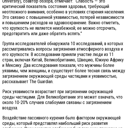
University), соавтор обзора, отмечает: “Слабость — это
критический показатель состояния здоровья, требующий
неотложного внимания, особенно в условиях старения населения.
Это связано с повышенной уязвимостью, потерей независимости
и повышением расходов на здравоохранение. Важно отметить,
что хрупкость не является неизбежной; ее можно отсрочить,
предотвратить или даже обратить вспять.”
Группа исследователей обнаружила 10 исследований, в которых
рассматривались вопросы загрязнения атмосферного воздуха и
его хрупкости. В исследовании приняли участие люди из 11
стран, включая Китай, Великобританию, Швецию, Южную Африку
и Мексику. Два исследования показали, что мужчины более
уязвимы, чем женщины, и существует более тесная связь между
загрязнением окружающей среды частицами и уязвимостью,
рассказывает The Guardian.
Риск уязвимости возрастает при загрязнении окружающей
среды частицами. Для Великобритании это может означать, что
около 10-20% случаев слабоумия связаны с загрязнением
воздуха.
Воздействие пассивного курения было фактором окружающей
среды, который представлял наибольший риск развития