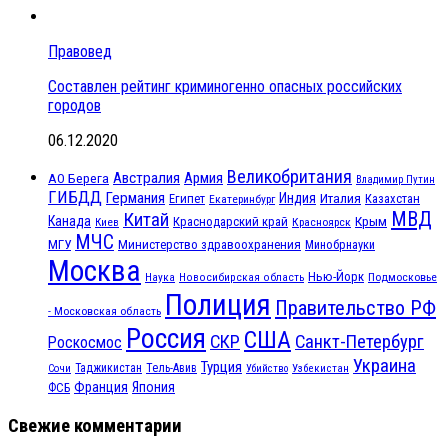
Правовед
Составлен рейтинг криминогенно опасных российских
городов
06.12.2020
Великобритания
Австралия
Армия
АО Берега
Владимир Путин
ГИБДД
Германия
Индия
Италия
Египет
Казахстан
Екатеринбург
МВД
Китай
Канада
Крым
Краснодарский край
Красноярск
Киев
МЧС
МГУ
Министерство здравоохранения
Минобрнауки
Москва
Нью-Йорк
Наука
Подмосковье
Новосибирская область
Полиция
Правительство РФ
- Московская область
Россия
США
СКР
Санкт-Петербург
Роскосмос
Украина
Турция
Таджикистан
Тель-Авив
Сочи
Убийство
Узбекистан
Франция
Япония
ФСБ
Свежие комментарии