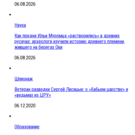
06.08.2026
Наука
Как предки Ильи Муромца «растворились» в древних
русичах: археологи изучили историю древнего племени,
жившего на берегах Оки
06.08.2026
Шпионаж
Ветеран разведки Сергей Лисицын: о «бабьем царстве» и
«ведьмах из ЦРУ»
06.12.2020
Образование