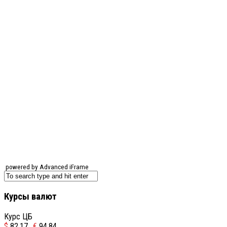
powered by Advanced iFrame
Курсы валют
Курс ЦБ
$
82.17
€
94.84