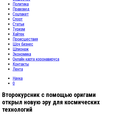
Политика
Правовед
Соцпакет
Спорт
Статьи
Туризм
Хайтек
Происшествия
Шоу бизнес
Шпионаж
Экономика
Онлайн карта коронавируса
Контакты
Лента
Наука
0
Второкурсник с помощью оригами
открыл новую эру для космических
технологий