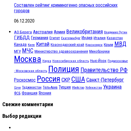
Составлен рейтинг криминогенно опасных российских
городов
06.12.2020
Великобритания
Австралия
Армия
АО Берега
Владимир Путин
ГИБДД
Германия
Индия
Италия
Египет
Казахстан
Екатеринбург
МВД
Китай
Канада
Крым
Краснодарский край
Красноярск
Киев
МЧС
МГУ
Министерство здравоохранения
Минобрнауки
Москва
Нью-Йорк
Наука
Подмосковье
Новосибирская область
Полиция
Правительство РФ
- Московская область
Россия
США
СКР
Санкт-Петербург
Роскосмос
Украина
Турция
Таджикистан
Тель-Авив
Сочи
Убийство
Узбекистан
Франция
Япония
ФСБ
Свежие комментарии
Выбор редакции