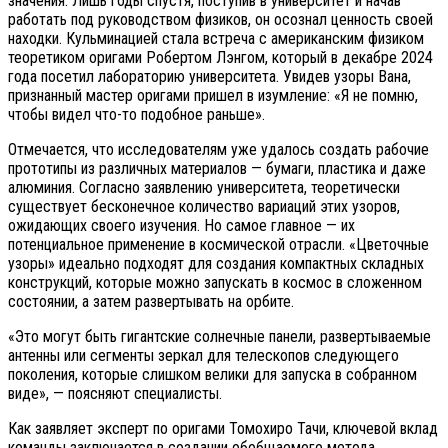
значения. Лишь годы спустя, поступив в университет и начав
работать под руководством физиков, он осознал ценность своей
находки. Кульминацией стала встреча с американским физиком
теоретиком оригами Робертом Лэнгом, который в декабре 2024
года посетил лабораторию университета. Увидев узоры Вана,
признанный мастер оригами пришел в изумление: «Я не помню,
чтобы видел что-то подобное раньше».
Отмечается, что исследователям уже удалось создать рабочие
прототипы из различных материалов — бумаги, пластика и даже
алюминия. Согласно заявлению университета, теоретически
существует бесконечное количество вариаций этих узоров,
ожидающих своего изучения. Но самое главное — их
потенциальное применение в космической отрасли. «Цветочные
узоры» идеально подходят для создания компактных складных
конструкций, которые можно запускать в космос в сложенном
состоянии, а затем развертывать на орбите.
«Это могут быть гигантские солнечные панели, развертываемые
антенны или сегменты зеркал для телескопов следующего
поколения, которые слишком велики для запуска в собранном
виде», — поясняют специалисты.
Как заявляет эксперт по оригами Томохиро Тачи, ключевой вклад
команды заключается в создании обобщаемого метода