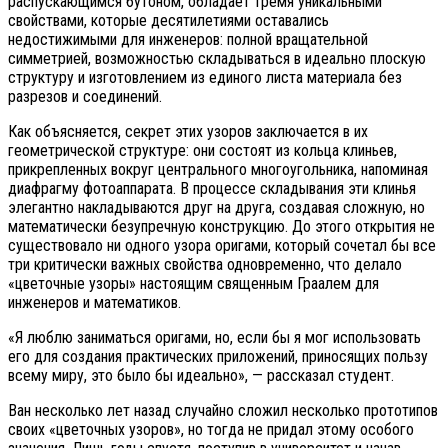
распускающимся бутоном, обладает тремя уникальными
свойствами, которые десятилетиями оставались
недостижимыми для инженеров: полной вращательной
симметрией, возможностью складываться в идеально плоскую
структуру и изготовлением из единого листа материала без
разрезов и соединений.
Как объясняется, секрет этих узоров заключается в их
геометрической структуре: они состоят из кольца клиньев,
прикрепленных вокруг центрального многоугольника, напоминая
диафрагму фотоаппарата. В процессе складывания эти клинья
элегантно накладываются друг на друга, создавая сложную, но
математически безупречную конструкцию. До этого открытия не
существовало ни одного узора оригами, который сочетал бы все
три критически важных свойства одновременно, что делало
«цветочные узоры» настоящим священным Граалем для
инженеров и математиков.
«Я люблю заниматься оригами, но, если бы я мог использовать
его для создания практических приложений, приносящих пользу
всему миру, это было бы идеально», — рассказал студент.
Ван несколько лет назад случайно сложил несколько прототипов
своих «цветочных узоров», но тогда не придал этому особого