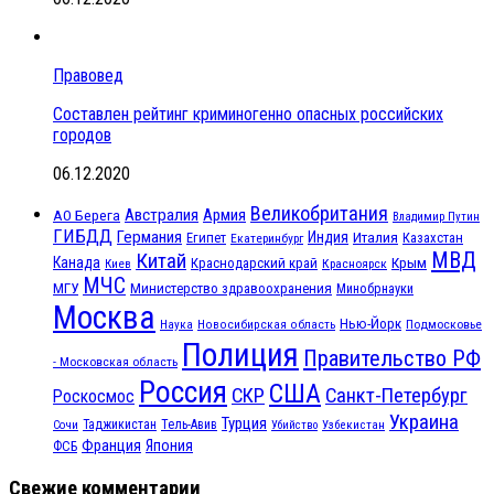
Правовед
Составлен рейтинг криминогенно опасных российских
городов
06.12.2020
Великобритания
Австралия
Армия
АО Берега
Владимир Путин
ГИБДД
Германия
Индия
Италия
Египет
Казахстан
Екатеринбург
МВД
Китай
Канада
Крым
Краснодарский край
Красноярск
Киев
МЧС
МГУ
Министерство здравоохранения
Минобрнауки
Москва
Нью-Йорк
Наука
Подмосковье
Новосибирская область
Полиция
Правительство РФ
- Московская область
Россия
США
СКР
Санкт-Петербург
Роскосмос
Украина
Турция
Таджикистан
Тель-Авив
Сочи
Убийство
Узбекистан
Франция
Япония
ФСБ
Свежие комментарии