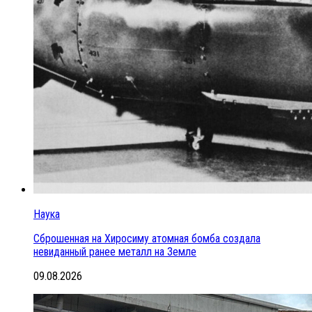
Наука
Сброшенная на Хиросиму атомная бомба создала
невиданный ранее металл на Земле
09.08.2026