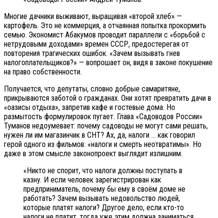
Многие дачники выживают, выращивая «второй хлеб» —
картофель. Это не коммерция, а отчаянная попытка прокормить
семью. Экономист Абакумов проводит параллели с «борьбой с
нетрудовыми доходами» времен СССР, предостерегая от
повторения трагических ошибок. «Зачем вызывать гнев
налогоплательщиков?» — вопрошает он, видя в законе покушение
на право собственности.
Получается, что депутаты, словно добрые самаритяне,
прикрываются заботой о гражданах. Они хотят превратить дачи в
«оазисы отдыха», запретив кафе и гостевые дома. Но
размытость формулировок пугает. Глава «Садоводов России»
Туманов недоумевает: почему садоводы не могут сами решать,
нужен ли им магазинчик в СНТ? Ах, да, налоги … как говорил
герой одного из фильмов: «налоги и смерть неотвратимы». Но
даже в этом смысле законопроект выглядит излишним.
«Никто не спорит, что налоги должны поступать в
казну. И если человек зарегистрирован как
предприниматель, почему бы ему в своём доме не
работать? Зачем вызывать недовольство людей,
которые платят налоги? Другое дело, если кто-то
налоги не платит, тогда уже этим должна заниматься