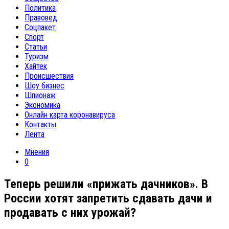
Политика
Правовед
Соцпакет
Спорт
Статьи
Туризм
Хайтек
Происшествия
Шоу бизнес
Шпионаж
Экономика
Онлайн карта коронавируса
Контакты
Лента
Мнения
0
Теперь решили «прижать дачников». В
России хотят запретить сдавать дачи и
продавать с них урожай?