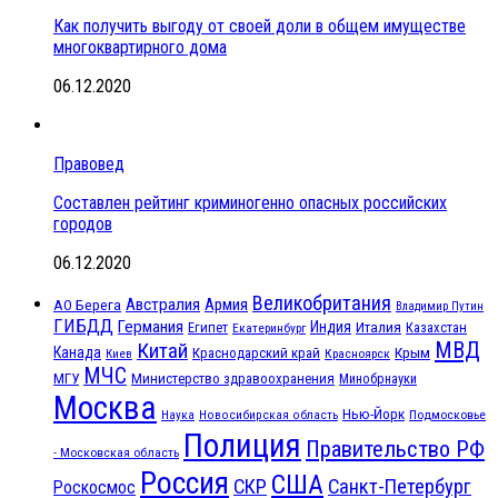
Как получить выгоду от своей доли в общем имуществе
многоквартирного дома
06.12.2020
Правовед
Составлен рейтинг криминогенно опасных российских
городов
06.12.2020
Великобритания
Австралия
Армия
АО Берега
Владимир Путин
ГИБДД
Германия
Индия
Италия
Египет
Казахстан
Екатеринбург
МВД
Китай
Канада
Крым
Краснодарский край
Красноярск
Киев
МЧС
МГУ
Министерство здравоохранения
Минобрнауки
Москва
Нью-Йорк
Наука
Подмосковье
Новосибирская область
Полиция
Правительство РФ
- Московская область
Россия
США
СКР
Санкт-Петербург
Роскосмос