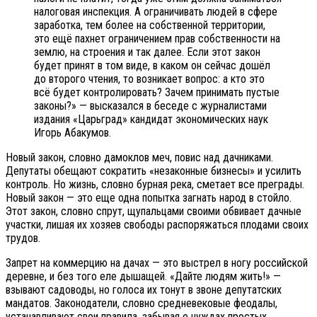
налоговая инспекция. А ограничивать людей в сфере
заработка, тем более на собственной территории,
это ещё пахнет ограничением прав собственности на
землю, на строения и так далее. Если этот закон
будет принят в том виде, в каком он сейчас дошёл
до второго чтения, то возникает вопрос: а кто это
всё будет контролировать? Зачем принимать пустые
законы?» — высказался в беседе с журналистами
издания «Царьград» кандидат экономических наук
Игорь Абакумов.
Новый закон, словно дамоклов меч, повис над дачниками.
Депутаты обещают сократить «незаконные бизнесы» и усилить
контроль. Но жизнь, словно бурная река, сметает все преграды.
Новый закон — это еще одна попытка загнать народ в стойло.
Этот закон, словно спрут, щупальцами своими обвивает дачные
участки, лишая их хозяев свободы распоряжаться плодами своих
трудов.
Запрет на коммерцию на дачах — это выстрел в ногу российской
деревне, и без того еле дышащей. «Дайте людям жить!» —
взывают садоводы, но голоса их тонут в звоне депутатских
мандатов. Законодатели, словно средневековые феодалы,
устанавливают свои правила, забывая о нуждах простых