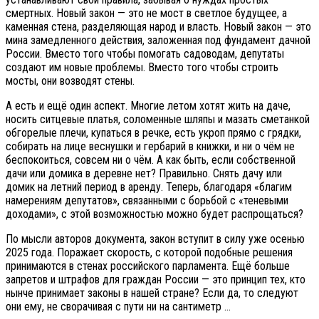
смертных. Новый закон — это не мост в светлое будущее, а
каменная стена, разделяющая народ и власть. Новый закон — это
мина замедленного действия, заложенная под фундамент дачной
России. Вместо того чтобы помогать садоводам, депутаты
создают им новые проблемы. Вместо того чтобы строить
мосты, они возводят стены.
А есть и ещё один аспект. Многие летом хотят жить на даче,
носить ситцевые платья, соломенные шляпы и мазать сметанкой
обгорелые плечи, купаться в речке, есть укроп прямо с грядки,
собирать на лице веснушки и гербарий в книжки, и ни о чём не
беспокоиться, совсем ни о чём. А как быть, если собственной
дачи или домика в деревне нет? Правильно. Снять дачу или
домик на летний период в аренду. Теперь, благодаря «благим
намерениям депутатов», связанными с борьбой с «теневыми
доходами», с этой возможностью можно будет распрощаться?
По мысли авторов документа, закон вступит в силу уже осенью
2025 года. Поражает скорость, с которой подобные решения
принимаются в стенах российского парламента. Ещё больше
запретов и штрафов для граждан России — это принцип тех, кто
нынче принимает законы в нашей стране? Если да, то следуют
они ему, не сворачивая с пути ни на сантиметр …