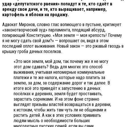
удар «депутатского рвения» попадут и те, кто сдаёт в
аренду свои дачи, и те, кто выращивает, например,
картофель и яблоки на продажу.
Адвокат Миронов, словно глас вопиющего в пустыне, критикует
«законотворческий зуд» парламента, плодящий абсурд,
попирающий Конституцию. «Моя земля — моя крепость! Почему
я не могу сдать свой дом?» — вопрошает он, видя в этом
последний оплот выживания. Новый закон — это ржавый гвоздь в
крышку гроба дачных поселков.
«Это моя земля, мой дом, так почему же я не могу
этот дом сдавать? Ведь для многих это способ
выживания, учитывая непомерные коммунальные
платежи и те же налоги, которые надо платить за
землю, за дом, за содержание дорог и так далее. В
итоге всё это приведёт к запустению в дачных
посёлках и деревнях, земля будет простаивать,
зарастать сорняками. И на этом фоне странно
выглядят призывы властей возвращаться в деревни,
к истокам, чтобы жить там чуть ли не общинами и
растить детей. А как в этих условиях прививать
людям мысль о необходимости больших
многодетных русских семей, если вы сами