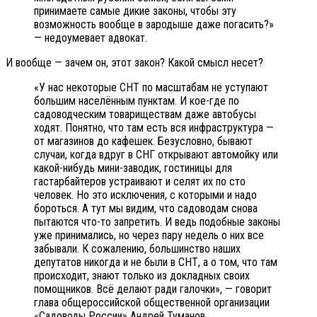
принимаете самые дикие законы, чтобы эту
возможность вообще в зародыше даже погасить?»
— недоумевает адвокат.
И вообще — зачем он, этот закон? Какой смысл несет?
«У нас некоторые СНТ по масштабам не уступают
большим населённым пунктам. И кое-где по
садоводческим товариществам даже автобусы
ходят. Понятно, что там есть вся инфраструктура —
от магазинов до кафешек. Безусловно, бывают
случаи, когда вдруг в СНГ открывают автомойку или
какой-нибудь мини-заводик, гостиницы для
гастарбайтеров устраивают и селят их по сто
человек. Но это исключения, с которыми и надо
бороться. А тут мы видим, что садоводам снова
пытаются что-то запретить. И ведь подобные законы
уже принимались, но через пару недель о них все
забывали. К сожалению, большинство наших
депутатов никогда и не были в СНТ, а о том, что там
происходит, знают только из докладных своих
помощников. Всё делают ради галочки», — говорит
глава общероссийской общественной организации
«Садоводы России» Андрей Туманов.