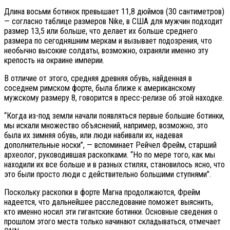
Длина восьми ботинок превышает 11,8 дюймов (30 сантиметров)
— согласно таблице размеров Nike, в США для мужчин подходит
размер 13,5 или больше, что делает их больше среднего
размера по сегодняшним меркам и вызывает подозрения, что
необычно высокие солдаты, возможно, охраняли именно эту
крепость на окраине империи.
В отличие от этого, средняя древняя обувь, найденная в
соседнем римском форте, была ближе к американскому
мужскому размеру 8, говорится в пресс-релизе об этой находке.
“Когда из-под земли начали появляться первые большие ботинки,
мы искали множество объяснений, например, возможно, это
была их зимняя обувь, или люди набивали их, надевая
дополнительные носки”, — вспоминает Рейчел Фрейм, старший
археолог, руководившая раскопками. “Но по мере того, как мы
находили их все больше и в разных стилях, становилось ясно, что
это были просто люди с действительно большими ступнями”.
Поскольку раскопки в форте Магна продолжаются, Фрейм
надеется, что дальнейшее расследование поможет выяснить,
кто именно носил эти гигантские ботинки. Основные сведения о
прошлом этого места только начинают складываться, отмечает