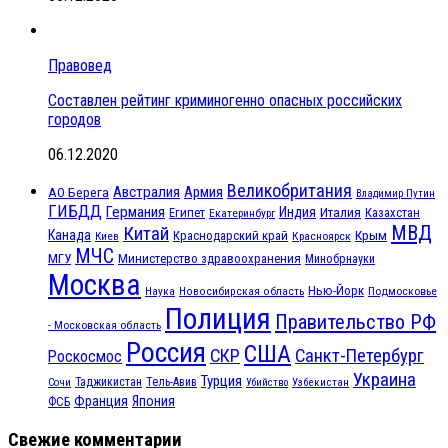
Правовед
Составлен рейтинг криминогенно опасных российских
городов
06.12.2020
Великобритания
Австралия
Армия
АО Берега
Владимир Путин
ГИБДД
Германия
Индия
Италия
Египет
Казахстан
Екатеринбург
МВД
Китай
Канада
Крым
Краснодарский край
Красноярск
Киев
МЧС
МГУ
Министерство здравоохранения
Минобрнауки
Москва
Нью-Йорк
Наука
Подмосковье
Новосибирская область
Полиция
Правительство РФ
- Московская область
Россия
США
СКР
Санкт-Петербург
Роскосмос
Украина
Турция
Таджикистан
Тель-Авив
Сочи
Убийство
Узбекистан
Франция
Япония
ФСБ
Свежие комментарии