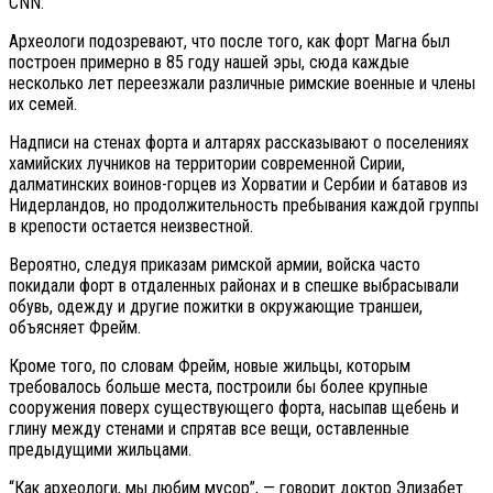
CNN.
Археологи подозревают, что после того, как форт Магна был
построен примерно в 85 году нашей эры, сюда каждые
несколько лет переезжали различные римские военные и члены
их семей.
Надписи на стенах форта и алтарях рассказывают о поселениях
хамийских лучников на территории современной Сирии,
далматинских воинов-горцев из Хорватии и Сербии и батавов из
Нидерландов, но продолжительность пребывания каждой группы
в крепости остается неизвестной.
Вероятно, следуя приказам римской армии, войска часто
покидали форт в отдаленных районах и в спешке выбрасывали
обувь, одежду и другие пожитки в окружающие траншеи,
объясняет Фрейм.
Кроме того, по словам Фрейм, новые жильцы, которым
требовалось больше места, построили бы более крупные
сооружения поверх существующего форта, насыпав щебень и
глину между стенами и спрятав все вещи, оставленные
предыдущими жильцами.
“Как археологи, мы любим мусор”, — говорит доктор Элизабет