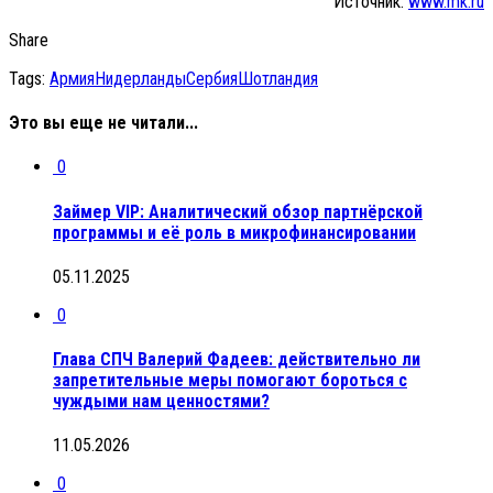
Источник:
www.mk.ru
Share
Tags:
Армия
Нидерланды
Сербия
Шотландия
Это вы еще не читали...
0
Займер VIP: Аналитический обзор партнёрской
программы и её роль в микрофинансировании
05.11.2025
0
Глава СПЧ Валерий Фадеев: действительно ли
запретительные меры помогают бороться с
чуждыми нам ценностями?
11.05.2026
0