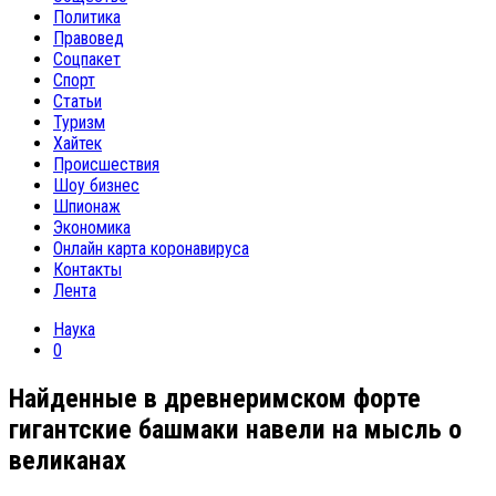
Политика
Правовед
Соцпакет
Спорт
Статьи
Туризм
Хайтек
Происшествия
Шоу бизнес
Шпионаж
Экономика
Онлайн карта коронавируса
Контакты
Лента
Наука
0
Найденные в древнеримском форте
гигантские башмаки навели на мысль о
великанах