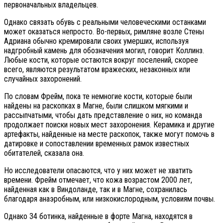
первоначальных владельцев.
Однако связать обувь с реальными человеческими останками
может оказаться непросто. Во-первых, римляне возле Стены
Адриана обычно кремировали своих умерших, используя
надгробный камень для обозначения могил, говорит Коллинз.
Любые кости, которые остаются вокруг поселений, скорее
всего, являются результатом вражеских, незаконных или
случайных захоронений.
По словам Фрейм, пока те немногие кости, которые были
найдены на раскопках в Магне, были слишком мягкими и
рассыпчатыми, чтобы дать представление о них, но команда
продолжает поиски новых мест захоронения. Керамика и другие
артефакты, найденные на месте раскопок, также могут помочь в
датировке и сопоставлении временных рамок известных
обитателей, сказала она.
Но исследователи опасаются, что у них может не хватить
времени. Фрейм отмечает, что кожа возрастом 2000 лет,
найденная как в Виндоланде, так и в Магне, сохранилась
благодаря анаэробным, или низкокислородным, условиям почвы.
Однако 34 ботинка, найденные в форте Магна, находятся в