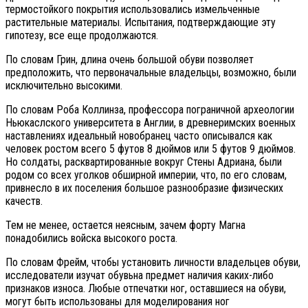
термостойкого покрытия использовались измельченные
растительные материалы. Испытания, подтверждающие эту
гипотезу, все еще продолжаются.
По словам Грин, длина очень большой обуви позволяет
предположить, что первоначальные владельцы, возможно, были
исключительно высокими.
По словам Роба Коллинза, профессора пограничной археологии
Ньюкаслского университета в Англии, в древнеримских военных
наставлениях идеальный новобранец часто описывался как
человек ростом всего 5 футов 8 дюймов или 5 футов 9 дюймов.
Но солдаты, расквартированные вокруг Стены Адриана, были
родом со всех уголков обширной империи, что, по его словам,
привнесло в их поселения большое разнообразие физических
качеств.
Тем не менее, остается неясным, зачем форту Магна
понадобились войска высокого роста.
По словам Фрейм, чтобы установить личности владельцев обуви,
исследователи изучат обувьна предмет наличия каких-либо
признаков износа. Любые отпечатки ног, оставшиеся на обуви,
могут быть использованы для моделирования ног