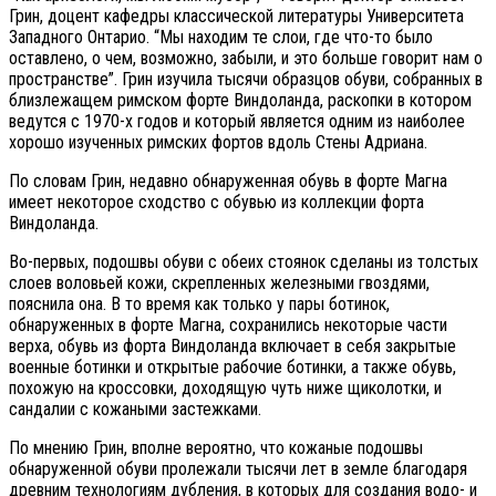
Грин, доцент кафедры классической литературы Университета
Западного Онтарио. “Мы находим те слои, где что-то было
оставлено, о чем, возможно, забыли, и это больше говорит нам о
пространстве”. Грин изучила тысячи образцов обуви, собранных в
близлежащем римском форте Виндоланда, раскопки в котором
ведутся с 1970-х годов и который является одним из наиболее
хорошо изученных римских фортов вдоль Стены Адриана.
По словам Грин, недавно обнаруженная обувь в форте Магна
имеет некоторое сходство с обувью из коллекции форта
Виндоланда.
Во-первых, подошвы обуви с обеих стоянок сделаны из толстых
слоев воловьей кожи, скрепленных железными гвоздями,
пояснила она. В то время как только у пары ботинок,
обнаруженных в форте Магна, сохранились некоторые части
верха, обувь из форта Виндоланда включает в себя закрытые
военные ботинки и открытые рабочие ботинки, а также обувь,
похожую на кроссовки, доходящую чуть ниже щиколотки, и
сандалии с кожаными застежками.
По мнению Грин, вполне вероятно, что кожаные подошвы
обнаруженной обуви пролежали тысячи лет в земле благодаря
древним технологиям дубления, в которых для создания водо- и