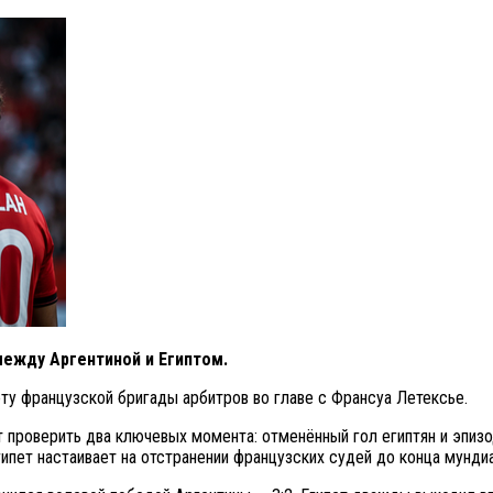
между Аргентиной и Египтом.
ту французской бригады арбитров во главе с Франсуа Летексье.
т проверить два ключевых момента: отменённый гол египтян и эпиз
гипет настаивает на отстранении французских судей до конца мунди