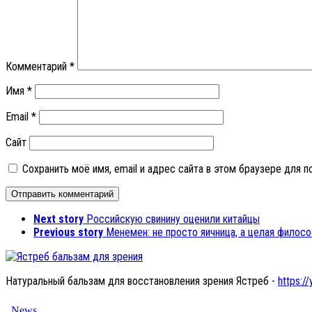
Комментарий
*
Имя
*
Email
*
Сайт
Сохранить моё имя, email и адрес сайта в этом браузере для
Next story
Российскую свинину оценили китайцы
Previous story
Менемен: не просто яичница, а целая филос
Натуральный бальзам для восстановления зрения Ястреб -
https://