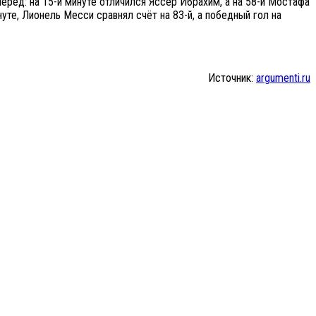
рёд: на 15-й минуте отличился Яссер Ибрахим, а на 58-й Мостафа
уте, Лионель Месси сравнял счёт на 83-й, а победный гол на
Источник:
argumenti.ru