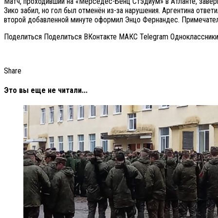
Матч, проходивший на «Мерседес-Бенц Стэдиум» в Атланте, заверш
Зико забил, но гол был отменён из-за нарушения. Аргентина ответ
второй добавленной минуте оформил Энцо Фернандес. Примечательн
Поделиться Поделиться ВКонтакте МАКС Telegram Одноклассник
Share
Это вы еще не читали...