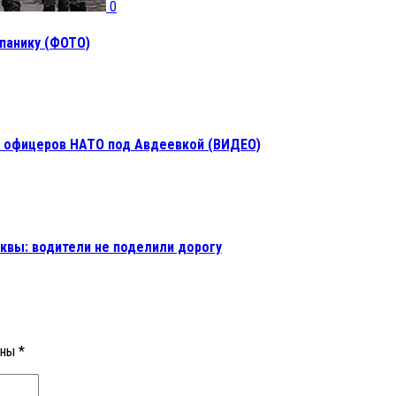
0
панику (ФОТО)
 офицеров НАТО под Авдеевкой (ВИДЕО)
квы: водители не поделили дорогу
ены
*