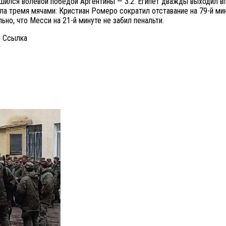
ился волевой победой Аргентины — 3:2. Египет дважды выходил впе
ила тремя мячами: Кристиан Ромеро сократил отставание на 79-й мин
о, что Месси на 21-й минуте не забил пенальти.
и Cсылка