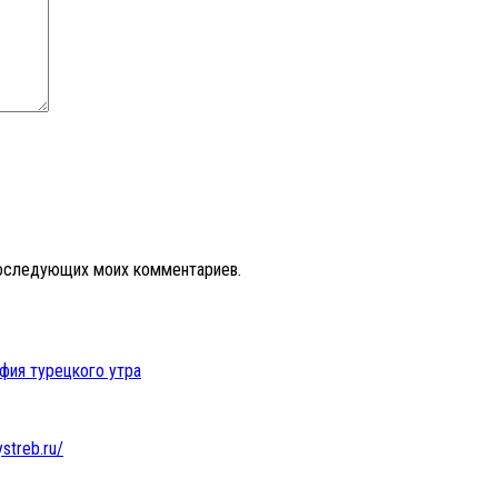
 последующих моих комментариев.
офия турецкого утра
ystreb.ru/