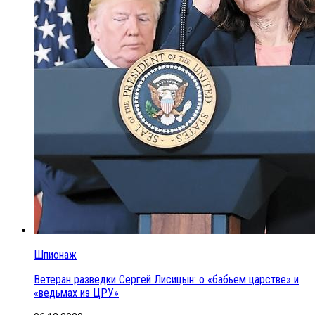
Шпионаж
Ветеран разведки Сергей Лисицын: о «бабьем царстве» и
«ведьмах из ЦРУ»