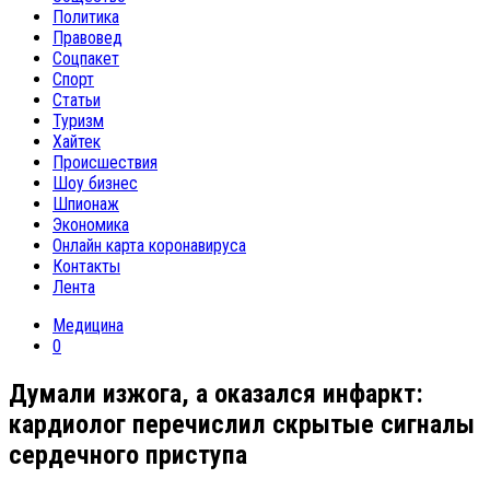
Политика
Правовед
Соцпакет
Спорт
Статьи
Туризм
Хайтек
Происшествия
Шоу бизнес
Шпионаж
Экономика
Онлайн карта коронавируса
Контакты
Лента
Медицина
0
Думали изжога, а оказался инфаркт:
кардиолог перечислил скрытые сигналы
сердечного приступа