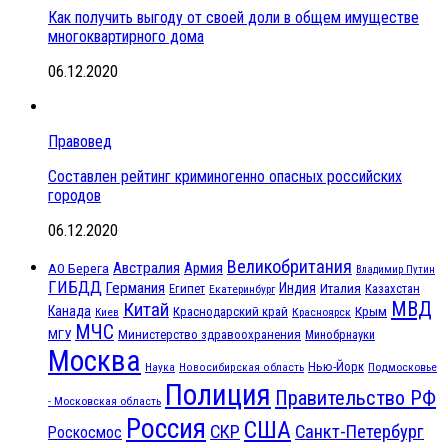
Как получить выгоду от своей доли в общем имуществе
многоквартирного дома
06.12.2020
Правовед
Составлен рейтинг криминогенно опасных российских
городов
06.12.2020
Великобритания
Австралия
Армия
АО Берега
Владимир Путин
ГИБДД
Германия
Индия
Италия
Египет
Казахстан
Екатеринбург
МВД
Китай
Канада
Крым
Краснодарский край
Красноярск
Киев
МЧС
МГУ
Министерство здравоохранения
Минобрнауки
Москва
Нью-Йорк
Наука
Подмосковье
Новосибирская область
Полиция
Правительство РФ
- Московская область
Россия
США
СКР
Санкт-Петербург
Роскосмос