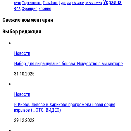
Украина
Турция
Таджикистан
Тель-Авив
Сочи
Убийство
Узбекистан
Франция
Япония
ФСБ
Свежие комментарии
Выбор редакции
Новости
Набор для выращивания бонсай: Искусство в миниатюре
31.10.2025
Новости
В Киеве, Львове и Харькове прогремела новая серия
взрывов (ФОТО, ВИДЕО)
29.12.2022