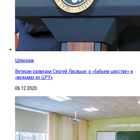
Шпионаж
Ветеран разведки Сергей Лисицын: о «бабьем царстве» и
«ведьмах из ЦРУ»
06.12.2020