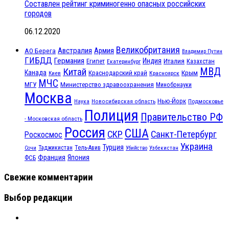
Составлен рейтинг криминогенно опасных российских
городов
06.12.2020
Великобритания
Австралия
Армия
АО Берега
Владимир Путин
ГИБДД
Германия
Индия
Италия
Египет
Казахстан
Екатеринбург
МВД
Китай
Канада
Крым
Краснодарский край
Красноярск
Киев
МЧС
МГУ
Министерство здравоохранения
Минобрнауки
Москва
Нью-Йорк
Наука
Подмосковье
Новосибирская область
Полиция
Правительство РФ
- Московская область
Россия
США
СКР
Санкт-Петербург
Роскосмос
Украина
Турция
Таджикистан
Тель-Авив
Сочи
Убийство
Узбекистан
Франция
Япония
ФСБ
Свежие комментарии
Выбор редакции