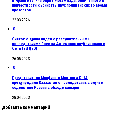
В Иране казнили борца Мохаммади, обвиненного в
причастности к убийству двух полицейских во время
протестов
22.03.2026
0
Снятое с дрона видео с разрушительными
последствиями боев за Артемовск опубликовано в
Сети (ВИДЕО)
26.05.2023
0
Представители Минфина и Минторга США
предупредили Казахстан о последствиях в случае
содействия России в обходе санкций
28.04.2023
Добавить комментарий