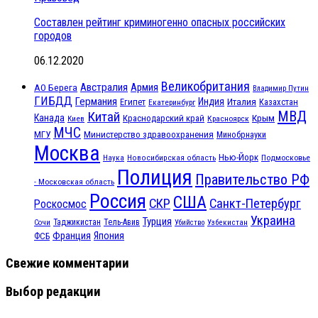
Составлен рейтинг криминогенно опасных российских
городов
06.12.2020
Великобритания
Австралия
Армия
АО Берега
Владимир Путин
ГИБДД
Германия
Индия
Италия
Египет
Казахстан
Екатеринбург
МВД
Китай
Канада
Крым
Краснодарский край
Красноярск
Киев
МЧС
МГУ
Министерство здравоохранения
Минобрнауки
Москва
Нью-Йорк
Наука
Подмосковье
Новосибирская область
Полиция
Правительство РФ
- Московская область
Россия
США
СКР
Санкт-Петербург
Роскосмос
Украина
Турция
Таджикистан
Тель-Авив
Сочи
Убийство
Узбекистан
Франция
Япония
ФСБ
Свежие комментарии
Выбор редакции