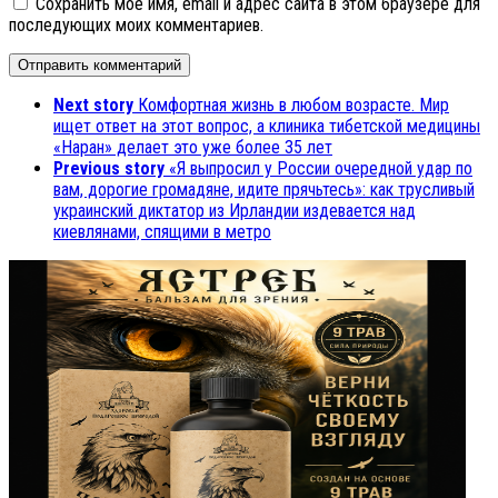
Сохранить моё имя, email и адрес сайта в этом браузере для
последующих моих комментариев.
Next story
Комфортная жизнь в любом возрасте. Мир
ищет ответ на этот вопрос, а клиника тибетской медицины
«Наран» делает это уже более 35 лет
Previous story
«Я выпросил у России очередной удар по
вам, дорогие громадяне, идите прячьтесь»: как трусливый
украинский диктатор из Ирландии издевается над
киевлянами, спящими в метро