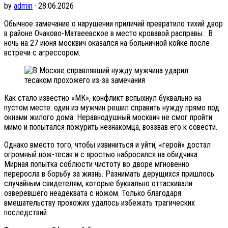
by
admin
· 28.06.2026
Обычное замечание о нарушении приличий превратило тихий двор
в районе Очаково-Матвеевское в место кровавой расправы. В
ночь на 27 июня москвич оказался на больничной койке после
встречи с агрессором.
Как стало известно «МК», конфликт вспыхнул буквально на
пустом месте: один из мужчин решил справить нужду прямо под
окнами жилого дома. Неравнодушный москвич не смог пройти
мимо и попытался пожурить незнакомца, воззвав его к совести.
Однако вместо того, чтобы извиниться и уйти, «герой» достал
огромный нож-тесак и с яростью набросился на обидчика.
Мирная попытка соблюсти чистоту во дворе мгновенно
переросла в борьбу за жизнь. Разнимать дерущихся пришлось
случайным свидетелям, которые буквально оттаскивали
озверевшего неадеквата с ножом. Только благодаря
вмешательству прохожих удалось избежать трагических
последствий.