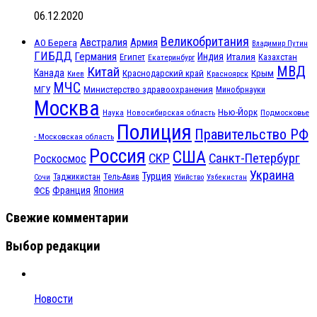
06.12.2020
Великобритания
Австралия
Армия
АО Берега
Владимир Путин
ГИБДД
Германия
Индия
Италия
Египет
Казахстан
Екатеринбург
МВД
Китай
Канада
Крым
Краснодарский край
Красноярск
Киев
МЧС
МГУ
Министерство здравоохранения
Минобрнауки
Москва
Нью-Йорк
Наука
Подмосковье
Новосибирская область
Полиция
Правительство РФ
- Московская область
Россия
США
СКР
Санкт-Петербург
Роскосмос
Украина
Турция
Таджикистан
Тель-Авив
Сочи
Убийство
Узбекистан
Франция
Япония
ФСБ
Свежие комментарии
Выбор редакции
Новости