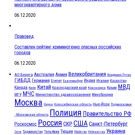
многоквартирного дома
06.12.2020
Правовед
Составлен рейтинг криминогенно опасных российских
городов
06.12.2020
Великобритания
Австралия
Армия
АО Берега
Владимир Путин
ГИБДД
Германия
Индия
Италия
Египет
Казахстан
Екатеринбург
МВД
Китай
Канада
Крым
Краснодарский край
Красноярск
Киев
МЧС
МГУ
Министерство здравоохранения
Минобрнауки
Москва
Нью-Йорк
Наука
Подмосковье
Новосибирская область
Полиция
Правительство РФ
- Московская область
Россия
США
СКР
Санкт-Петербург
Роскосмос
Украина
Турция
Таджикистан
Тель-Авив
Сочи
Убийство
Узбекистан