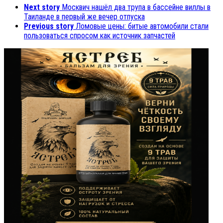
Next story
Москвич нашёл два трупа в бассейне виллы в
Таиланде в первый же вечер отпуска
Previous story
Ломовые цены: битые автомобили стали
пользоваться спросом как источник запчастей