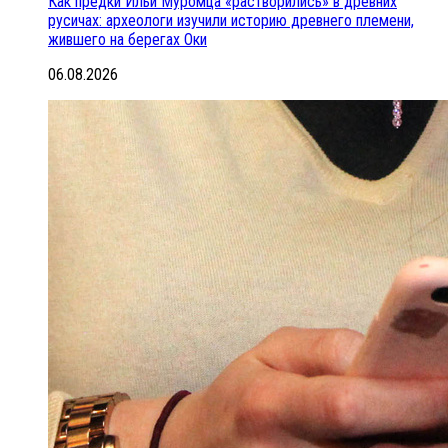
Как предки Ильи Муромца «растворились» в древних
русичах: археологи изучили историю древнего племени,
жившего на берегах Оки
06.08.2026