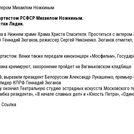
 артистом РСФСР Михаилом Ножкиным.
стки Лидии.
а в Нижнем храме Храма Христа Спасителя. Проститься с актером с
 Геннадий Зюганов, режиссер Сергей Никоненко. Зюганов отметил,
артистом. Венки также передали киноконцерн «Мосфильм», Государ
кина кремируют, захоронение пройдет на Ваганьковском кладбище.
РФ, выразили президент Белоруссии Александр Лукашенко, премьер
 лидер КПРФ Геннадий Зюганов.
ду окончил Театральную студию эстрадных искусств Московского теа
ибка резидента», «В начале славных дел» и «Юность Петра», «Один
и Cсылка