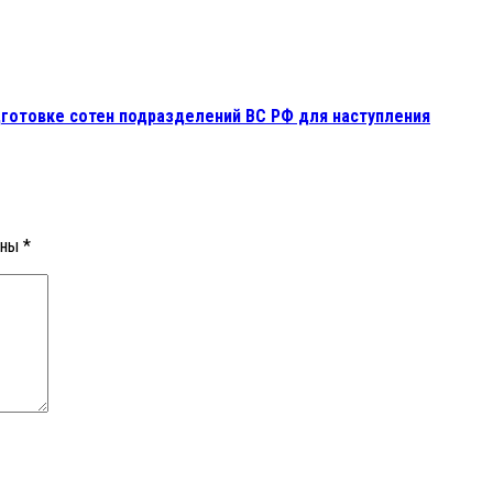
дготовке сотен подразделений ВС РФ для наступления
ены
*