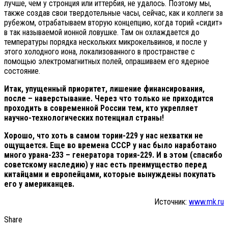
лучше, чем у стронция или иттербия, не удалось. Поэтому мы,
также создав свои твердотельные часы, сейчас, как и коллеги за
рубежом, отрабатываем вторую концепцию, когда торий «сидит»
в так называемой ионной ловушке. Там он охлаждается до
температуры порядка нескольких микрокельвинов, и после у
этого холодного иона, локализованного в пространстве с
помощью электромагнитных полей, опрашиваем его ядерное
состояние.
Итак, упущенный приоритет, лишение финансирования,
после – наверстывание. Через что только не приходится
проходить в современной России тем, кто укрепляет
научно-технологических потенциал страны!
Хорошо, что хоть в самом тории-229 у нас нехватки не
ощущается. Еще во времена СССР у нас было наработано
много урана-233 – генератора тория-229. И в этом (спасибо
советскому наследию) у нас есть преимущество перед
китайцами и европейцами, которые вынуждены покупать
его у американцев.
Источник:
www.mk.ru
Share