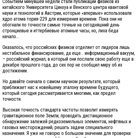
Событием минувшей недели стали публикации физиков из
китайского Университета Цинхуа и Венского центра квантовой
науки и технологий в Австрии, которые «впервые» использовали
ядро ​​атома тория-229 для измерения времени. Пока они не
обогнали по точности самые точные на сегодняшний день
стронциевые и иттербиевые атомные часы, но, лиха беда
начало…
Оказалось, что российских физиков отделяет от лидеров лишь
нестабильное финансирование, да еще… информационный вакуум,
– российский журнал, в который они послали свою работу еще в
декабре прошлого года, до сих пор не сообщил миру об их
достижении.
Но давайте сначала о самом научном результате, который
приближает нас к новейшему эталону времени будущего,
который сегодня рассматривается многими, как предел
точности.
Высокая точность стандарта частоты позволит измерять
гравитационное поле Земли, проводить дистанционное
обнаружение залежей редкоземельных элементов, нефтяных и
газовых месторождений, решать задачи специального
назначения. Я уже не говорю о большом значении для проверки