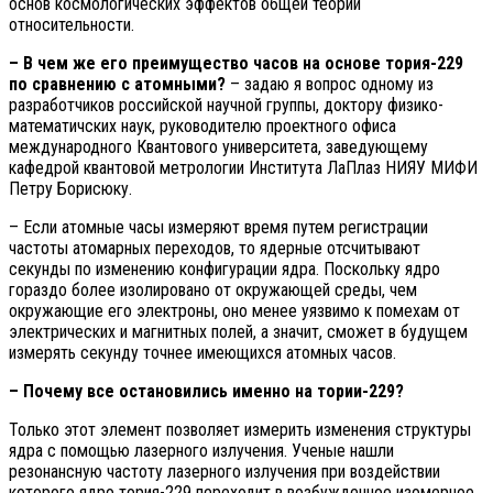
основ космологических эффектов общей теории
относительности.
– В чем же его преимущество часов на основе тория-229
по сравнению с атомными?
– задаю я вопрос одному из
разработчиков российской научной группы, доктору физико-
математичских наук, руководителю проектного офиса
международного Квантового университета, заведующему
кафедрой квантовой метрологии Института ЛаПлаз НИЯУ МИФИ
Петру Борисюку.
– Если атомные часы измеряют время путем регистрации
частоты атомарных переходов, то ядерные отсчитывают
секунды по изменению конфигурации ядра. Поскольку ядро ​​
гораздо более изолировано от окружающей среды, чем
окружающие его электроны, оно менее уязвимо к помехам от
электрических и магнитных полей, а значит, сможет в будущем
измерять секунду точнее имеющихся атомных часов.
– Почему все остановились именно на тории-229?
Только этот элемент позволяет измерить изменения структуры
ядра с помощью лазерного излучения. Ученые нашли
резонансную частоту лазерного излучения при воздействии
которого ядро тория-229 переходит в возбужденное изомерное