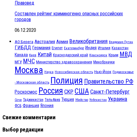
Правовед
Составлен рейтинг криминогенно опасных российских
городов
06.12.2020
Великобритания
Австралия
Армия
АО Берега
Владимир Путин
ГИБДД
Германия
Индия
Италия
Египет
Казахстан
Екатеринбург
МВД
Китай
Канада
Крым
Краснодарский край
Красноярск
Киев
МЧС
МГУ
Министерство здравоохранения
Минобрнауки
Москва
Нью-Йорк
Наука
Подмосковье
Новосибирская область
Полиция
Правительство РФ
- Московская область
Россия
США
СКР
Санкт-Петербург
Роскосмос
Украина
Турция
Таджикистан
Тель-Авив
Сочи
Убийство
Узбекистан
Франция
Япония
ФСБ
Свежие комментарии
Выбор редакции