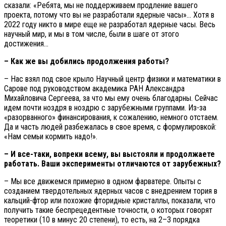
сказали: «Ребята, мы не поддерживаем продление вашего
проекта, потому что вы не разработали ядерные часы»… Хотя в
2022 году никто в мире еще не разработал ядерные часы. Весь
научный мир, и мы в том числе, были в шаге от этого
достижения…
– Как же вы добились продолжения работы?
– Нас взял под свое крыло Научный центр физики и математики в
Сарове под руководством академика РАН Александра
Михайловича Сергеева, за что мы ему очень благодарны. Сейчас
идем почти ноздря в ноздрю с зарубежными группами. Из-за
«разорванного» финансирования, к сожалению, немного отстаем.
Да и часть людей разбежалась в свое время, с формулировкой:
«Нам семьи кормить надо!».
– И все-таки, вопреки всему, вы выстояли и продолжаете
работать. Ваши эксперименты отличаются от зарубежных?
– Мы все движемся примерно в одном фарватере. Опыты с
созданием твердотельных ядерных часов с внедрением тория в
кальций-фтор или похожие фторидные кристаллы, показали, что
получить такие беспрецедентные точности, о которых говорят
теоретики (10 в минус 20 степени), то есть, на 2–3 порядка