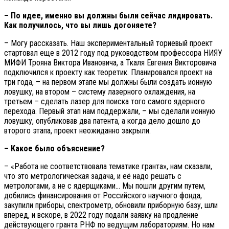
– По идее, именно вы должны были сейчас лидировать.
Как получилось, что вы лишь догоняете?
– Могу рассказать. Наш экспериментальный ториевый проект
стартовал еще в 2012 году под руководством профессора НИЯУ
МИФИ Трояна Виктора Ивановича, а Ткаля Евгения Викторовича
подключился к проекту как теоретик. Планировался проект на
три года, – на первом этапе мы должны были создать ионную
ловушку, на втором – систему лазерного охлаждения, на
третьем – сделать лазер для поиска того самого ядерного
перехода. Первый этап нам поддержали, – мы сделали ионную
ловушку, опубликовав два патента, а когда дело дошло до
второго этапа, проект неожиданно закрыли.
– Какое было объяснение?
– «Работа не соответствовала тематике гранта», нам сказали,
что это метрологическая задача, и её надо решать с
метрологами, а не с ядерщиками… Мы пошли другим путем,
добились финансирования от Российского научного фонда,
закупили приборы, спектрометр, обновили приборную базу, шли
вперед, и вскоре, в 2022 году подали заявку на продление
действующего гранта РНФ по ведущим лабораториям. Но нам