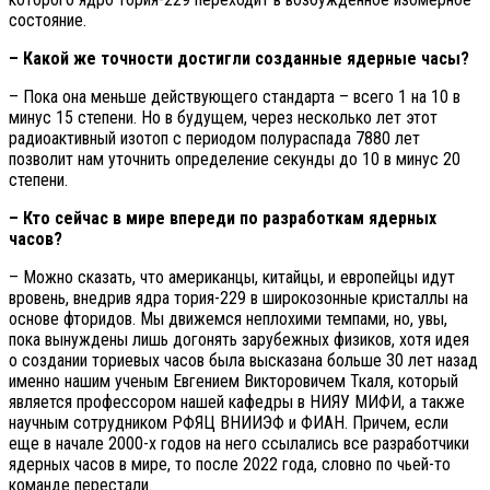
состояние.
– Какой же точности достигли созданные ядерные часы?
– Пока она меньше действующего стандарта – всего 1 на 10 в
минус 15 степени. Но в будущем, через несколько лет этот
радиоактивный изотоп с периодом полураспада 7880 лет
позволит нам уточнить определение секунды до 10 в минус 20
степени.
– Кто сейчас в мире впереди по разработкам ядерных
часов?
– Можно сказать, что американцы, китайцы, и европейцы идут
вровень, внедрив ядра тория-229 в широкозонные кристаллы на
основе фторидов. Мы движемся неплохими темпами, но, увы,
пока вынуждены лишь догонять зарубежных физиков, хотя идея
о создании ториевых часов была высказана больше 30 лет назад
именно нашим ученым Евгением Викторовичем Ткаля, который
является профессором нашей кафедры в НИЯУ МИФИ, а также
научным сотрудником РФЯЦ ВНИИЭФ и ФИАН. Причем, если
еще в начале 2000-х годов на него ссылались все разработчики
ядерных часов в мире, то после 2022 года, словно по чьей-то
команде перестали.