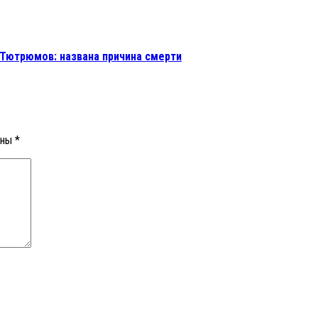
 Тютрюмов: названа причина смерти
ены
*