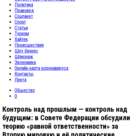
Политика
Правовед
Соцпакет
Спорт
Статьи
Туризм
Хайтек
Происшествия
Шоу бизнес
Шпионаж
Экономика
Онлайн карта коронавируса
Контакты
Лента
Общество
0
Контроль над прошлым — контроль над
будущим: в Совете Федерации обсудили
теорию «равной ответственности» за
Вторую мировую и её политические