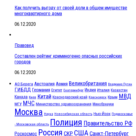
Как получить выгоду от своей доли в общем имуществе
многоквартирного дома
06.12.2020
Правовед
Составлен рейтинг криминогенно опасных российских
городов
06.12.2020
Великобритания
Австралия
Армия
АО Берега
Владимир Путин
ГИБДД
Германия
Индия
Италия
Египет
Казахстан
Екатеринбург
МВД
Китай
Канада
Крым
Краснодарский край
Красноярск
Киев
МЧС
МГУ
Министерство здравоохранения
Минобрнауки
Москва
Нью-Йорк
Наука
Подмосковье
Новосибирская область
Полиция
Правительство РФ
- Московская область
Россия
США
СКР
Санкт-Петербург
Роскосмос