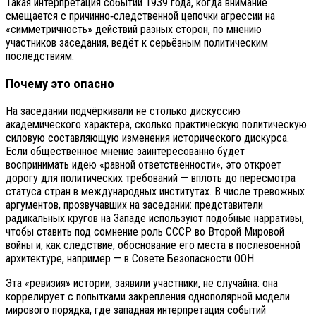
Такая интерпретация событий 1939 года, когда внимание
смещается с причинно‑следственной цепочки агрессии на
«симметричность» действий разных сторон, по мнению
участников заседания, ведёт к серьёзным политическим
последствиям.
Почему это опасно
На заседании подчёркивали не столько дискуссию
академического характера, сколько практическую политическую
силовую составляющую изменения исторического дискурса.
Если общественное мнение заинтересованно будет
воспринимать идею «равной ответственности», это откроет
дорогу для политических требований — вплоть до пересмотра
статуса стран в международных институтах. В числе тревожных
аргументов, прозвучавших на заседании: представители
радикальных кругов на Западе используют подобные нарративы,
чтобы ставить под сомнение роль СССР во Второй Мировой
войны и, как следствие, обоснование его места в послевоенной
архитектуре, например — в Совете Безопасности ООН.
Эта «ревизия» истории, заявили участники, не случайна: она
коррелирует с попытками закрепления однополярной модели
мирового порядка, где западная интерпретация событий