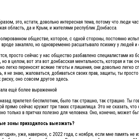
разом, это, кстати, довольно интересная тема, потому что люди ч
кая область, да и Крым, и жителями республик Донбасса.
олированном обществе, которое, с одной стороны, постоянно испыт
о вроде закаляло, но одновременно расшатывало психику у людей 
ется, просто сейчас у нас общество разбавлено специалистами из 
 но в целом, вот эта вот донбасская ментальность, которая и так оч
о легко переносят всякие тяготы и лишения, они довольно легко с
 я не знаю, жаловаться, добиваться своих прав, защиты, ты просто т
 риску, оно совсем другое здесь.
 назад прилетел беспилотник, было так страшно, так страшно. Ты го
й прямо сейчас кружит три таких страшилища. Это не сказать, что о
оно только в притчах полезно для человека. Оно, конечно, может быт
сные зоны приходилось выезжать?
одня», уже, наверное, с 2022 года, с ноября, если мне память не из