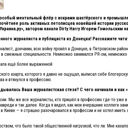
особый ментальный флёр с искрами шахтёрского и промышлен
 почётнее роль активных летописцев новейшей истории русск
раина.ру», автором канала Dirty Harry Игорем Гомольским н
нного журналиста и публициста из Донецка! Расскажите чита
алист, дончанин, всю войну провёл в Донецке, в Петровском район
ки в смежные специальности. Немножко занимался PR-ом, немножко
стского азарта, которого я давно не ощущал, выписал себе блогерс
ва и втянулся в профессию.
адывалась Ваша журналистская стезя? С чего начинали и как 
сии. Мы же все журналисты, кто пришёл в профессию где-то уже в 
навреди и так далее. Когда я видел, как мои вчерашние коллеги за
 в Киеве — я страшно разочаровался в профессии и не хотел иметь с
рством, что было такой общественной нагрузкой, что ли. Мне казалос