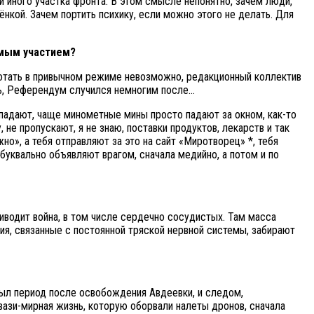
и иного участка фронта. В этом смысле непонятно, зачем люди,
нкой. Зачем портить психику, если можно этого не делать. Для
ямым участием?
работать в привычном режиме невозможно, редакционный коллектив
есь, Референдум случился немногим после…
ы падают, чаще минометные мины просто падают за окном, как-то
 не пропускают, я не знаю, поставки продуктов, лекарств и так
жно», а тебя отправляют за это на сайт «Миротворец» *, тебя
буквально объявляют врагом, сначала медийно, а потом и по
приводит война, в том числе сердечно сосудистых. Там масса
ния, связанные с постоянной тряской нервной системы, забирают
был период после освобождения Авдеевки, и следом,
квази-мирная жизнь, которую оборвали налеты дронов, сначала