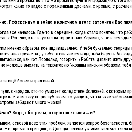
 телами и прочим, но в то же время получить информацию с того ил
мотрят какие-то видео с поражениями дронами, с кровью, с расчленё
ние, Референдум и война в конечном итоге затронули Вас пр
огда все началось. Где-то в середине, когда стало понятно, что 
ехал в Россию, кто-то уехал на территорию Украины, я остался зд
каким именно образом, всё индивидуально. У тебя буквально снаряд
ается электричество, у тебя отключается вода, тебя берут в блокаду,
 пытаешься, как кот Леопольд, говорить: «Ребята, давайте жить дру
 не можешь выехать на территорию Украины никаким образом: тебя 
от пули, снарядов, кто-то умирает вследствие болезней, к которым 
отрите статистику по республикам, то увидите, что всякие заболева
бстрелы забирают много жизней.
час? Вода, обстрелы, отсутствие связи … и?
мнем, основой всех этих проблем, является вопрос безопасности, 
кое-то время, в принципе, в Донецке начала устанавливаться такая 