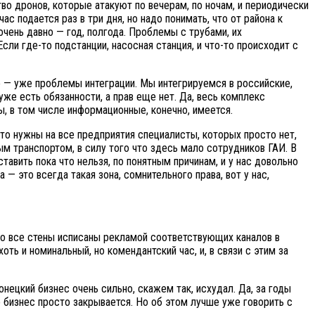
во дронов, которые атакуют по вечерам, по ночам, и периодически
с подается раз в три дня, но надо понимать, что от района к
очень давно — год, полгода. Проблемы с трубами, их
сли где-то подстанции, насосная станция, и что-то происходит с
то — уже проблемы интеграции. Мы интегрируемся в российские,
уже есть обязанности, а прав еще нет. Да, весь комплекс
, в том числе информационные, конечно, имеется.
 что нужны на все предприятия специалисты, которых просто нет,
ным транспортом, в силу того что здесь мало сотрудников ГАИ. В
вить пока что нельзя, по понятным причинам, и у нас довольно
 — это всегда такая зона, сомнительного права, вот у нас,
ьно все стены исписаны рекламой соответствующих каналов в
хоть и номинальный, но комендантский час, и, в связи с этим за
онецкий бизнес очень сильно, скажем так, исхудал. Да, за годы
о бизнес просто закрывается. Но об этом лучше уже говорить с