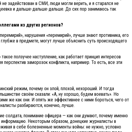
 не задействован в СМИ, люди могли верить, и я старался не
вдеевка и дальше-дальше-дальше. До сих пор занимаюсь так
оллегами из других регионов?
перемирий», нарушения «перемирий», лучше знают противника, его
я глубже в предмете, могут лучше объяснить суть происходящего
 такое ползучее наступление, как работает принцип интересов
ния перспектив заморозок конфликта, например. То есть, все эти
инский режим, почему он злой, плохой, нехороший. И тогда
льшинстве своём сказали: «А, ну хорошо, будем воевать». Но
такими же как они. И опять же эффективнее с ними бороться, чего от
налисты разбираются, конечно, лучше.
ние солдата, понимание офицера — как они думают, почему именно
елю информацию. Некоторым образом, донецкие журналисты в
живая в себе болезненные моменты войны: не нужно, условно