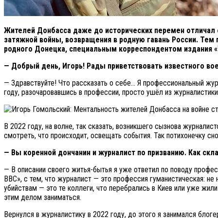
Жителей Донбасса даже до исторических перемен отличал 
затяжной войны, возвращения в родную гавань России. Тем
родного Донецка, специальным корреспондентом издания «Ук
— Добрый день, Игорь! Рады приветствовать известного вое
— Здравствуйте! Что рассказать о себе… Я профессиональный журн
году, разочаровавшись в профессии, просто ушёл из журналисти
В 2022 году, на волне, так сказать, возникшего сызнова журнали
смотреть, что происходит, освещать события. Так потихонечку сно
— Вы коренной дончанин и журналист по призванию. Как скл
— В описании своего житья-бытья я уже ответил по поводу профес
ВВС», с тем, что журналист — это профессия гуманистическая: не 
убийствам — это те коллеги, что перебрались в Киев или уже жили
этим делом заниматься.
Вернулся в журналистику в 2022 году, до этого я занимался блоге