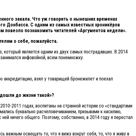
ного закала. Что уж говорить о нынешних временах
ого Донбасса. С одним из самых известных хроникёров
ам повезло познакомить читателей «Аргументов недели».
телям о себе, пожалуйста.
е, который является одним из двух самых пострадавших. В 2014
 занимался инфовойной, всем понемножку.
кую аккредитацию, взял у товарищей бронежилет и поехал
«дошли до жизни такой»?
2010-2011 годах, воспитаны на странной истории со «стандартами
нимались буквально расчеловечиванием, призывами к насилию,
 ней ничего общего. Поэтому, собственно, в 2014 году я перестал
ь важным освещать то, что я вижу вокруг себя, то, что я живу в