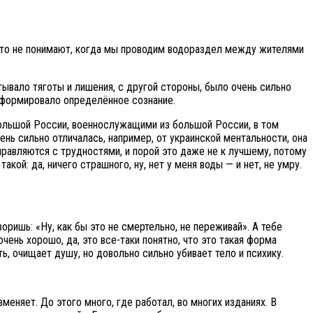
асто не понимают, когда мы проводим водораздел между жителями
ывало тяготы и лишения, с другой стороны, было очень сильно
и формировало определённое сознание.
большой России, военнослужащими из большой России, в том
ень сильно отличалась, например, от украинской ментальности, она
правляются с трудностями, и порой это даже не к лучшему, потому
акой: да, ничего страшного, ну, нет у меня воды — и нет, не умру.
воришь: «Ну, как бы это не смертельно, не переживай». А тебе
чень хорошо, да, это все-таки понятно, что это такая форма
ь, очищает душу, но довольно сильно убивает тело и психику.
меняет. До этого много, где работал, во многих изданиях. В