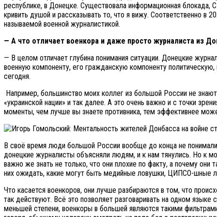
республике, в Донецке. Существовала информационная блокада, СМ
кривить душой и рассказывать то, что я вижу. Соответственно в 
называемой военной журналистикой.
— А что отличает военкора и даже просто журналиста из До
— В целом отличает глубина понимания ситуации. Донецкие журна
военную компоненту, его гражданскую компоненту политическую, в
сегодня.
Например, большинство моих коллег из большой России не знают, 
«украинской нации» и так далее. А это очень важно и с точки зрени
моменты, чем лучше вы знаете противника, тем эффективнее може
В своё время люди большой России вообще до конца не понимали, 
донецкие журналисты объясняли людям, и к нам тянулись. Но к мо
важно же знать не только, что они плохие по факту, а почему они т
них ожидать, какие могут быть медийные ловушки, ЦИПСО-шные ло
Что касается военкоров, они лучше разбираются в том, что проис
так действуют. Всё это позволяет разговаривать на одном языке
меньшей степени, военкоры в большей являются такими фильтрам