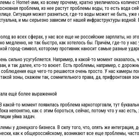
блемы с Hornet-ами, ко всему прочему, кратно увеличилось количест
основная проблема, из нее растут проблемы воды, то есть вода сейча
 улице. Ситуация может разниться, где-то воды может не быть, уже 
туальна, и мы серьезно зависим от нашей инфраструктуры водной. Е
голод во всех сферах, у нас все еще не российские зарплаты, но э
о медленно, не так быстро, как хотелось бы. Причём, где-то у нас 
кой город-символ, которому противник наносит самые разные удары
очень сильно усугубляется. Например, в какой-то момент оказалось,
ован, и так далее, кто-то воюет. Есть проблемы, например, с дорож
облюдения еще чего-то решаются очень просто. У нас камеры поста
такой зоны, скажем так, сомнительного права, да, прифронтовая зона
 В какой-то момент появилась проблема наркоторговли, тут буквал
ока непонятно, как с этим бороться, сейчас, потому что у нас есть, 
лиции уйма задач.
емы у донецкого бизнеса. В силу того, что, опять же интеграция, д
ически, как к общероссийскому, возникают все еще проблемы, част