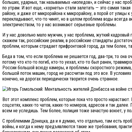
больших, ударных, так называемых «мопедов», и сейчас у нас про
по утрам. И вот еще, «хорнеты» стали залетать — это самая такая 
району, и даже от микрорайона к микрорайону, а порой от улицы к
перекладывают, что-то чинят, но в целом проблема воды всегда ак
электричеством, то у нас возникают серьезные проблемы.
И у нас довольно мало мужчин, у нас проблема, жуткий кадровый 
скажем так, российские реалии, в российские стандарты достаточн
проблем, которым страдает прифронтовой город, да тем более, та
Беда в том, что если проблема не решается год, два-три, то она 
потому что кто-то погиб, кто-то уехал, кто-то был ранен, травмир
России большой всюду камеры, и проблемы скоростного режима, с
большой поток машин, город не рассчитан под это все. В условиях 
конечно, на дорогах периодически творится очень странное.
Вот этот комплекс проблем, которые пока что просто нарастают.
соцсетях, каких-то чатов, каких-то номеров, адресов и так далее. П
всем не уследишь. Тем более, полиция тоже зачастую воюет, у по
С проблемами Донецка, да и я думаю, что отдельно, там есть пробл
войны, и когда к нему предъявляются такие же требования, практ