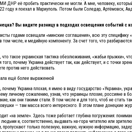
И ДНР её пробить практически не могли. А мне, человеку, который
2022 году я поехал в Мариуполь. Потом были Соледар, Артёмовск, А
нецка? Вы видите разницу в подходах освещения событий с к
листы годами освещали «минские соглашения», всю эту специфику «
 том числе, и медийную компоненту. За счет того, что разбираютс
что такое украинская тактика обезлюживания, «жабьи прыжки», что
я того, почему Украина действует так, как действует, и с точки зре
те против него действовать.
почему Украина плохая, я имею в виду государство «Украина», укра
ему личному сожалению, узнав, что украинцы плохие, россияне в бо
акие, как они такими стали. В том числе и для того, чтоб не стать 
вушки — там масса всего интересного. В этом плане донецкие жур
ходит «на земле». Здесь тоже работает глубина погружения: понима
 с людьми и, соответственно, выдавать на-гора читателю или зрит
и, пропускают только полезную, важную, нужную информацию, задер