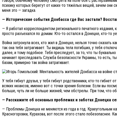
говоря, обычному человеку смотреть на поле боя с растерзанными
психику которых берегут от каких-то тяжёлых вещей, зачем они с
меня это — загадка.
— Исторические события Донбасса где Вас застали? Восста
— Я работал корреспондентом регионального печатного издания, к
просто разъехался по домам. Кто-то остался в Донецке, кто-то у
Война затронула всех, кто жил в Донецке, нельзя точно сказать 
так она тебя затрагивает. Ты видишь тела погибших, у тебя отключ
далее, и тому подобное. Тебя преследует, за то, что ты буквально
начинает преследовать Служба безопасности Украины, то есть, ты
базам, примерно так война затрагивает.
У тебя гибнут друзья, у тебя гибнут родственники, кто-то гибнет 
всяких нюансов, именно вот с точки зрения болезни. Если вы посм
больше, чуть ли не больше жизней, чем обстрелы. При том, что о
— Расскажите об основных проблемах и заботах Донецка сей
— Проблемы Донецка не меняются из года в год. Краеугольным ка
Красногоровки, Курахова, вот после этого стало побезопаснее. Ка