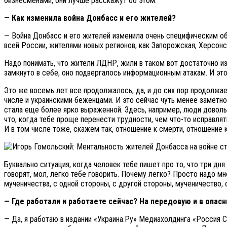
бизнесменами, они лучше расскажут об этом.
— Как изменила война Донбасс и его жителей?
— Война Донбасс и его жителей изменила очень специфическим об
всей России, жителями новых регионов, как Запорожская, Херсонс
Надо понимать, что жители ЛДНР, жили в таком вот достаточно из
замкнуто в себе, оно подвергалось информационным атакам. И эт
Это же восемь лет все продолжалось, да, и до сих пор продолжа
числе и украинскими беженцами. И это сейчас чуть менее заметно,
стала еще более ярко выраженной. Здесь, например, люди довольн
что, когда тебе проще перенести трудности, чем что-то исправлять,
И в том числе тоже, скажем так, отношение к смерти, отношение к
Буквально ситуация, когда человек тебе пишет про то, что три дня
говорят, мол, легко тебе говорить. Почему легко? Просто надо мно
мученичества, с одной стороны, с другой стороны, мученичество, 
— Где работали и работаете сейчас? На передовую и в опа
— Да, я работаю в издании «Украина.Ру» Медиахолдинга «Россия Сег