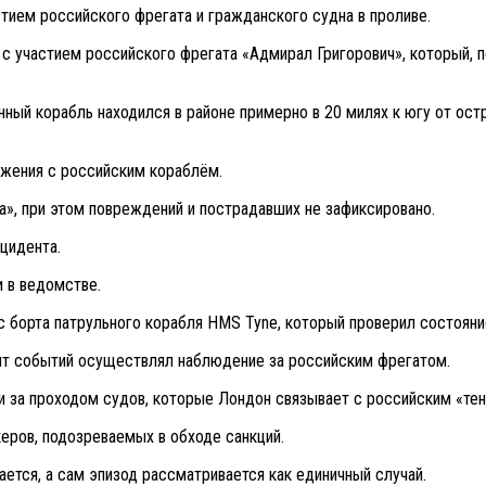
тием российского фрегата и гражданского судна в проливе.
с участием российского фрегата «Адмирал Григорович», который, 
енный корабль находился в районе примерно в 20 милях к югу от ос
ижения с российским кораблём.
а», при этом повреждений и пострадавших не зафиксировано.
цидента.
 в ведомстве.
с борта патрульного корабля HMS Tyne, который проверил состоян
нт событий осуществлял наблюдение за российским фрегатом.
и за проходом судов, которые Лондон связывает с российским «те
еров, подозреваемых в обходе санкций.
тся, а сам эпизод рассматривается как единичный случай.