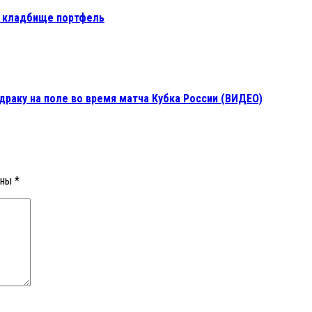
а кладбище портфель
драку на поле во время матча Кубка России (ВИДЕО)
ены
*