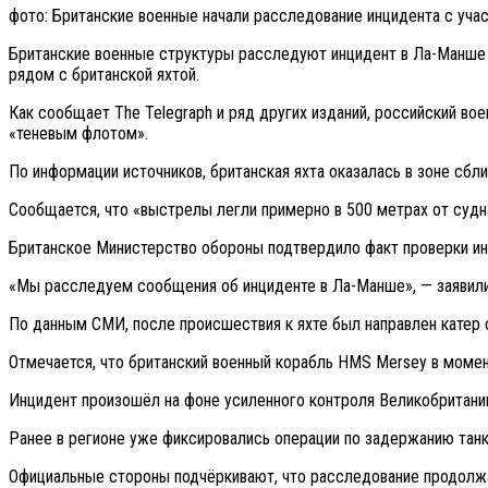
фото: Британские военные начали расследование инцидента с учас
Британские военные структуры расследуют инцидент в Ла-Манше 
рядом с британской яхтой.
Как сообщает The Telegraph и ряд других изданий, российский во
«теневым флотом».
По информации источников, британская яхта оказалась в зоне сбл
Сообщается, что «выстрелы легли примерно в 500 метрах от судн
Британское Министерство обороны подтвердило факт проверки ин
«Мы расследуем сообщения об инциденте в Ла-Манше», — заявили
По данным СМИ, после происшествия к яхте был направлен катер 
Отмечается, что британский военный корабль HMS Mersey в моме
Инцидент произошёл на фоне усиленного контроля Великобритани
Ранее в регионе уже фиксировались операции по задержанию танк
Официальные стороны подчёркивают, что расследование продолжае