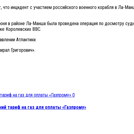
т, что инцидент с участием российского военного корабля в Ла-Ман
ня в районе Ла-Манша была проведена операция по досмотру судна
жке Королевских ВВС.
авлении Атлантики.
ирал Григорович».
0
ий тариф на газ для оплаты «Газпрому»