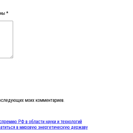
ены
*
 последующих моих комментариев.
оспремию РФ в области науки и технологий
ратиться в мировую энергетическую державу