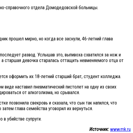
нно-справочного отдела Домодедовской больницы.
ик прошел мирно, но когда все заснули, 46-летний глава
 последует развод. Услышав это, выпивоха схватился за нож и
, а старшая девочка старалась оттащить невменяемого отца от
ется оформить их 18-летний старший брат, студент колледжа.
м виде наставил пневматический пистолет на одну из своих
дироваться от алкоголизма, но срывался.
тке позвонила свекровь и сказала, что сын так напился, что
 затем глава семейства уговорил их вернуться.
 в убийстве супруги.
Источник:
www.mk.ru