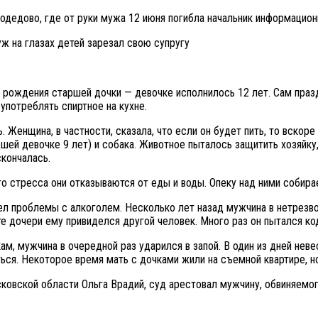
одедово, где от руки мужа 12 июня погибла начальник информацио
 рождения старшей дочки — девочке исполнилось 12 лет. Сам праздн
употреблять спиртное на кухне.
 Женщина, в частности, сказала, что если он будет пить, то вскоре
шей девочке 9 лет) и собака. Животное пыталось защитить хозяйку
скончалась.
о стресса они отказываются от еды и воды. Опеку над ними собира
ел проблемы с алкоголем. Несколько лет назад мужчина в нетрезво
те дочери ему привиделся другой человек. Много раз он пытался ко
ам, мужчина в очередной раз ударился в запой. В один из дней невес
ься. Некоторое время мать с дочками жили на съемной квартире, но
вской области Ольга Врадий, суд арестовал мужчину, обвиняемого