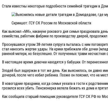
Стали известны некоторые подробности семейной трагедии в Дом
Скриншот: ГСУ СК России по Московской области
Как выяснил «МК», накануне рокового дня семья праздновала день
семейства, работник фабрики по производству дверей, продолжил 
Проснувшаяся утром 38-летняя супруга пыталась с ним поговорить.
стал наносить жертве удары. На крики прибежали обе дочки (млад
раненой матери, но безуспешно. От полученных травм несчастная 
В настоящее время девочки находятся у бабушки. От перенесенног
Злодей был задержан в тот же день. Как выяснилось, он давно им
дочерей, после чего избил ребенка. Позже он пояснил, что на мес
В новогодние праздники, когда семья уехала в гости к родственник
грозился всех убить. Пенсионерка велела бежать из дома и прятат
Как сообщила старший помощник руководителя ГСУ СК РФ по Моско