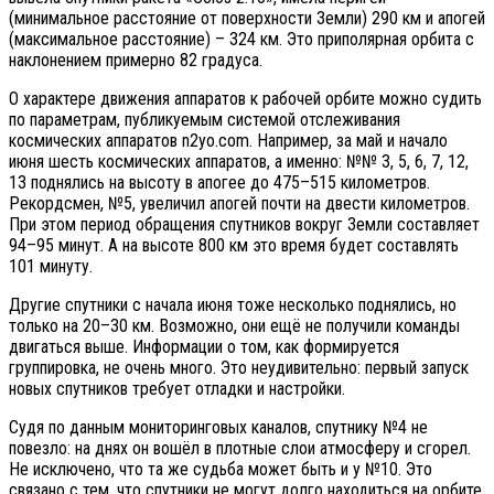
(минимальное расстояние от поверхности Земли) 290 км и апогей
(максимальное расстояние) – 324 км. Это приполярная орбита с
наклонением примерно 82 градуса.
О характере движения аппаратов к рабочей орбите можно судить
по параметрам, публикуемым системой отслеживания
космических аппаратов n2yo.com. Например, за май и начало
июня шесть космических аппаратов, а именно: №№ 3, 5, 6, 7, 12,
13 поднялись на высоту в апогее до 475–515 километров.
Рекордсмен, №5, увеличил апогей почти на двести километров.
При этом период обращения спутников вокруг Земли составляет
94–95 минут. А на высоте 800 км это время будет составлять
101 минуту.
Другие спутники с начала июня тоже несколько поднялись, но
только на 20–30 км. Возможно, они ещё не получили команды
двигаться выше. Информации о том, как формируется
группировка, не очень много. Это неудивительно: первый запуск
новых спутников требует отладки и настройки.
Судя по данным мониторинговых каналов, спутнику №4 не
повезло: на днях он вошёл в плотные слои атмосферу и сгорел.
Не исключено, что та же судьба может быть и у №10. Это
связано с тем, что спутники не могут долго находиться на орбите