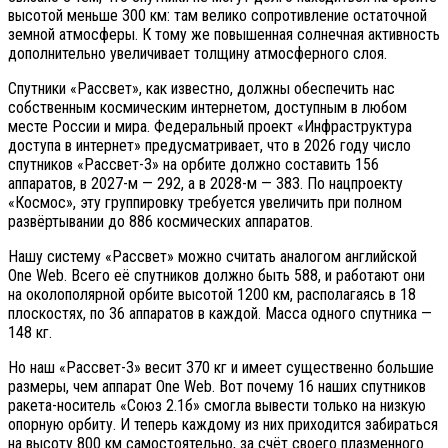
высотой меньше 300 км: там велико сопротивление остаточной
земной атмосферы. К тому же повышенная солнечная активность
дополнительно увеличивает толщину атмосферного слоя.
Спутники «Рассвет», как известно, должны обеспечить нас
собственным космическим интернетом, доступным в любом
месте России и мира. Федеральный проект «Инфраструктура
доступа в интернет» предусматривает, что в 2026 году число
спутников «Рассвет-3» на орбите должно составить 156
аппаратов, в 2027-м — 292, а в 2028-м — 383. По нацпроекту
«Космос», эту группировку требуется увеличить при полном
развёртывании до 886 космических аппаратов.
Нашу систему «Рассвет» можно считать аналогом английской
One Web. Всего её спутников должно быть 588, и работают они
на околополярной орбите высотой 1200 км, располагаясь в 18
плоскостях, по 36 аппаратов в каждой. Масса одного спутника —
148 кг.
Но наш «Рассвет-3» весит 370 кг и имеет существенно большие
размеры, чем аппарат One Web. Вот почему 16 наших спутников
ракета-носитель «Союз 2.1б» смогла вывести только на низкую
опорную орбиту. И теперь каждому из них приходится забираться
на высоту 800 км самостоятельно, за счёт своего плазменного