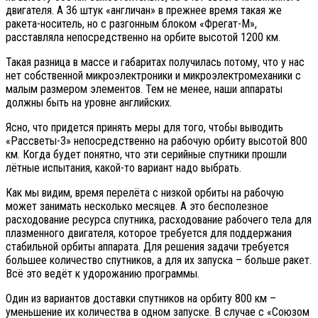
двигателя. А 36 штук «англичан» в прежнее время такая же
ракета-носитель, но с разгонным блоком «Фрегат-М»,
расставляла непосредственно на орбите высотой 1200 км.
Такая разница в массе и габаритах получилась потому, что у нас
нет собственной микроэлектроники и микроэлектромеханики с
малым размером элементов. Тем не менее, наши аппараты
должны быть на уровне английских.
Ясно, что придется принять меры для того, чтобы выводить
«Рассветы-3» непосредственно на рабочую орбиту высотой 800
км. Когда будет понятно, что эти серийные спутники прошли
лётные испытания, какой-то вариант надо выбрать.
Как мы видим, время перелёта с низкой орбиты на рабочую
может занимать несколько месяцев. А это бесполезное
расходование ресурса спутника, расходование рабочего тела для
плазменного двигателя, которое требуется для поддержания
стабильной орбиты аппарата. Для решения задачи требуется
большее количество спутников, а для их запуска – больше ракет.
Всё это ведёт к удорожанию программы.
Один из вариантов доставки спутников на орбиту 800 км –
уменьшение их количества в одном запуске. В случае с «Союзом