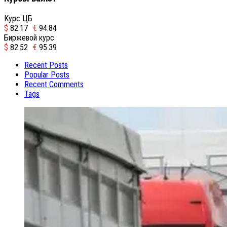
Курс ЦБ
$
82.17
€
94.84
Биржевой курс
$
82.52
€
95.39
Recent Posts
Popular Posts
Recent Comments
Tags