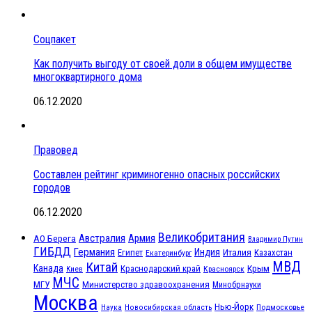
Соцпакет
Как получить выгоду от своей доли в общем имуществе
многоквартирного дома
06.12.2020
Правовед
Составлен рейтинг криминогенно опасных российских
городов
06.12.2020
Великобритания
Австралия
Армия
АО Берега
Владимир Путин
ГИБДД
Германия
Индия
Италия
Египет
Казахстан
Екатеринбург
МВД
Китай
Канада
Крым
Краснодарский край
Красноярск
Киев
МЧС
МГУ
Министерство здравоохранения
Минобрнауки
Москва
Нью-Йорк
Наука
Подмосковье
Новосибирская область