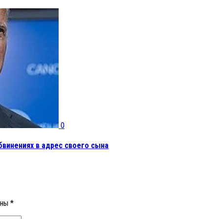
0
бвинениях в адрес своего сына
ены
*