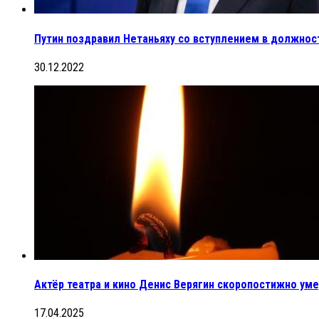
Путин поздравил Нетаньяху со вступлением в должнос
30.12.2022
Актёр театра и кино Денис Верягин скоропостижно уме
17.04.2025