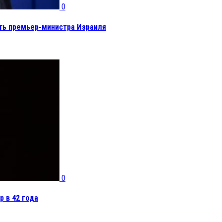
0
ть премьер-министра Израиля
0
р в 42 года