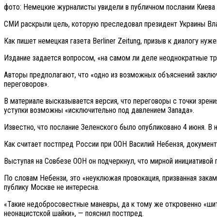
фото: Немецкие журналисты увидели в публичном послании Киева 
СМИ раскрыли цель, которую преследовал президент Украины Вла
Как пишет немецкая газета Berliner Zeitung, призыв к диалогу нуж
Издание задается вопросом, «на самом ли деле неоднократные тр
Авторы предполагают, что «одно из возможных объяснений заключа
переговоров».
В материале высказывается версия, что переговоры с точки зрени
уступки возможны «исключительно под давлением Запада».
Известно, что послание Зеленского было опубликовано 4 июня. В 
Как считает постпред России при ООН Василий Небензя, документ
Выступая на Совбезе ООН он подчеркнул, что мирной инициативой 
По словам Небензи, это «неуклюжая провокация, призванная зака
публику Москве не интересна.
«Такие недобросовестные маневры, да к тому же откровенно «ши
неонацистской шайки», — пояснил постпред.