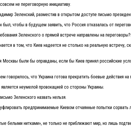
совсем не переговорную инициативу.
димир Зеленский, разместив в открытом доступе письмо президен
ен был, чтобы в будущем заявить, что Россия отказалась от перегов
ебования Зеленского о прямой встрече направлены на переговоры?
ется в том, что Киев надеется не столько на реальную встречу, ск
я Москвы были бы оправданы, если бы Киев принял российские усло
нем говорилось, что Украина готова прекратить боевые действия на
 является неумелой провокацией со стороны Украины.
письмо Зеленского назвать нельзя.
муфлировать предпринимаемые Киевом отчаянные попытки сорвать л
тые белыми нитками», не только не приближают мир, но лишь под