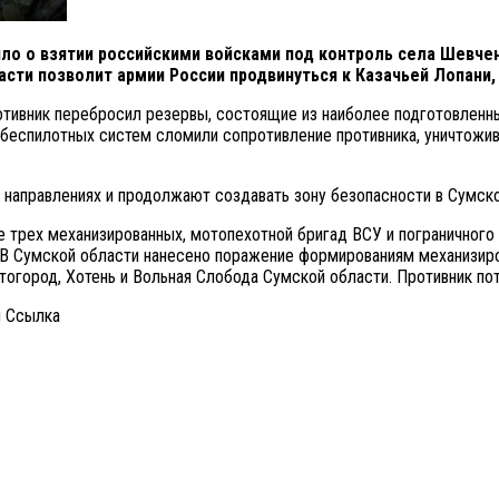
ло о взятии российскими войсками под контроль села Шевче
сти позволит армии России продвинуться к Казачьей Лопани, 
тивник перебросил резервы, состоящие из наиболее подготовленных
беспилотных систем сломили сопротивление противника, уничтожив
 направлениях и продолжают создавать зону безопасности в Сумско
 трех механизированных, мотопехотной бригад ВСУ и пограничного
. В Сумской области нанесено поражение формированиям механизир
тогород, Хотень и Вольная Слобода Сумской области. Противник по
и Cсылка