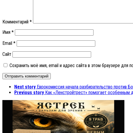
Комментарий
*
Имя
*
Email
*
Сайт
Сохранить моё имя, email и адрес сайта в этом браузере для
Next story
Еврокомиссия начала разбирательство против Б
Previous story
Как «Ленстройтрест» помогает особенным