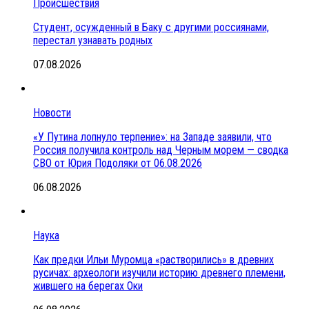
Происшествия
Студент, осужденный в Баку с другими россиянами,
перестал узнавать родных
07.08.2026
Новости
«У Путина лопнуло терпение»: на Западе заявили, что
Россия получила контроль над Черным морем — сводка
СВО от Юрия Подоляки от 06.08.2026
06.08.2026
Наука
Как предки Ильи Муромца «растворились» в древних
русичах: археологи изучили историю древнего племени,
жившего на берегах Оки