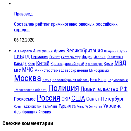
Правовед
Составлен рейтинг криминогенно опасных российских
городов
06.12.2020
Великобритания
Австралия
Армия
АО Берега
Владимир Путин
ГИБДД
Германия
Индия
Италия
Египет
Казахстан
Екатеринбург
МВД
Китай
Канада
Крым
Краснодарский край
Красноярск
Киев
МЧС
МГУ
Министерство здравоохранения
Минобрнауки
Москва
Нью-Йорк
Наука
Подмосковье
Новосибирская область
Полиция
Правительство РФ
- Московская область
Россия
США
СКР
Санкт-Петербург
Роскосмос
Украина
Турция
Таджикистан
Тель-Авив
Сочи
Убийство
Узбекистан
Франция
Япония
ФСБ
Свежие комментарии