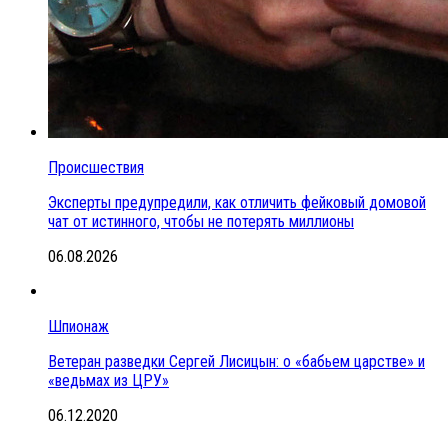
Происшествия
Эксперты предупредили, как отличить фейковый домовой
чат от истинного, чтобы не потерять миллионы
06.08.2026
Шпионаж
Ветеран разведки Сергей Лисицын: о «бабьем царстве» и
«ведьмах из ЦРУ»
06.12.2020