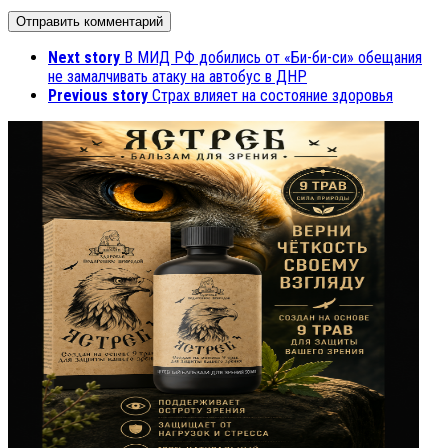
Next story
В МИД РФ добились от «Би-би-си» обещания
не замалчивать атаку на автобус в ДНР
Previous story
Страх влияет на состояние здоровья