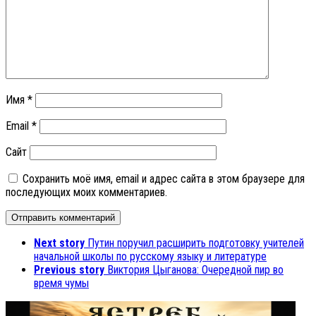
Имя
*
Email
*
Сайт
Сохранить моё имя, email и адрес сайта в этом браузере для
последующих моих комментариев.
Next story
Путин поручил расширить подготовку учителей
начальной школы по русскому языку и литературе
Previous story
Виктория Цыганова: Очередной пир во
время чумы