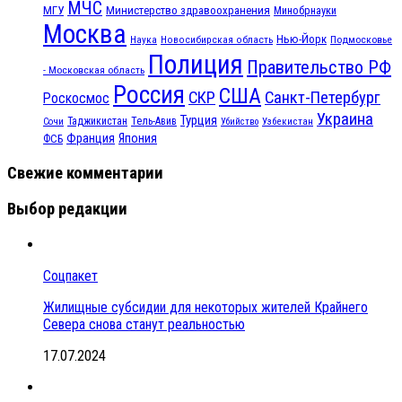
МЧС
МГУ
Министерство здравоохранения
Минобрнауки
Москва
Нью-Йорк
Наука
Подмосковье
Новосибирская область
Полиция
Правительство РФ
- Московская область
Россия
США
СКР
Санкт-Петербург
Роскосмос
Украина
Турция
Таджикистан
Тель-Авив
Сочи
Убийство
Узбекистан
Франция
Япония
ФСБ
Свежие комментарии
Выбор редакции
Соцпакет
Жилищные субсидии для некоторых жителей Крайнего
Севера снова станут реальностью
17.07.2024