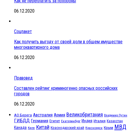
Как не переплатить за похороны
06.12.2020
Соцпакет
Как получить выгоду от своей доли в общем имуществе
многоквартирного дома
06.12.2020
Правовед
Составлен рейтинг криминогенно опасных российских
городов
06.12.2020
Великобритания
Австралия
Армия
АО Берега
Владимир Путин
ГИБДД
Германия
Индия
Италия
Египет
Казахстан
Екатеринбург
МВД
Китай
Канада
Крым
Краснодарский край
Красноярск
Киев