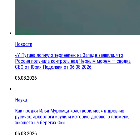
Новости
«У Путина лопнуло терпение»: на Западе заявили, что
Россия получила контроль над Черным морем — сводка
СВО от Юрия Подоляки от 06.08.2026
06.08.2026
Наука
Как предки Ильи Муромца «растворились» в древних
русичах: археологи изучили историю древнего племени,
жившего на берегах Оки
06.08.2026