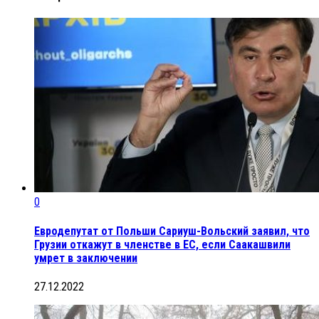
0
Евродепутат от Польши Сариуш-Вольский заявил, что
Грузии откажут в членстве в ЕС, если Саакашвили
умрет в заключении
27.12.2022