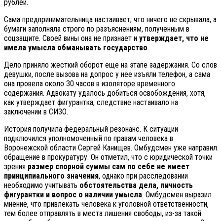
рублей.
Сама предпринимательница настаивает, что ничего не скрывала, а
бумаги заполняла строго по разъяснениям, полученным в
соцзащите. Своей вины она не признает и
утверждает, что не
имела умысла обманывать государство
.
Дело приняло жесткий оборот еще на этапе задержания. Со слов
девушки, после вызова на допрос у нее изъяли телефон, а сама
она провела около 30 часов в изоляторе временного
содержания. Адвокату удалось добиться освобождения, хотя,
как утверждает фигурантка, следствие настаивало на
заключении в СИЗО.
История получила федеральный резонанс. К ситуации
подключился уполномоченный по правам человека в
Воронежской области Сергей Канищев. Омбудсмен уже направил
обращение в прокуратуру. Он отметил, что с юридической точки
зрения
размер спорной суммы сам по себе не имеет
принципиального значения
, однако при расследовании
необходимо учитывать
обстоятельства дела, личность
фигурантки и вопрос о наличии умысла
. Омбудсмен выразил
мнение, что привлекать человека к уголовной ответственности,
тем более отправлять в места лишения свободы, из-за такой