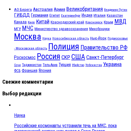
Великобритания
Австралия
Армия
АО Берега
Владимир Путин
ГИБДД
Германия
Индия
Италия
Египет
Казахстан
Екатеринбург
МВД
Китай
Канада
Крым
Краснодарский край
Красноярск
Киев
МЧС
МГУ
Министерство здравоохранения
Минобрнауки
Москва
Нью-Йорк
Наука
Подмосковье
Новосибирская область
Полиция
Правительство РФ
- Московская область
Россия
США
СКР
Санкт-Петербург
Роскосмос
Украина
Турция
Таджикистан
Тель-Авив
Сочи
Убийство
Узбекистан
Франция
Япония
ФСБ
Свежие комментарии
Выбор редакции
Наука
Российские космонавты устранили течь на МКС, пока