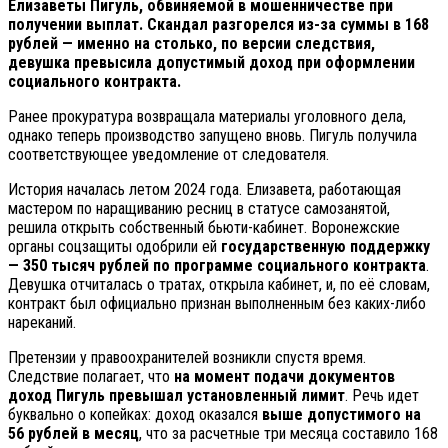
Елизаветы Пигуль, обвиняемой в мошенничестве при
получении выплат. Скандал разгорелся из-за суммы в 168
рублей — именно на столько, по версии следствия,
девушка превысила допустимый доход при оформлении
социального контракта.
Ранее прокуратура возвращала материалы уголовного дела,
однако теперь производство запущено вновь. Пигуль получила
соответствующее уведомление от следователя.
История началась летом 2024 года. Елизавета, работающая
мастером по наращиванию ресниц в статусе самозанятой,
решила открыть собственный бьюти-кабинет. Воронежские
органы соцзащиты одобрили ей
государственную поддержку
— 350 тысяч рублей по программе социального контракта
.
Девушка отчиталась о тратах, открыла кабинет, и, по её словам,
контракт был официально признан выполненным без каких-либо
нареканий.
Претензии у правоохранителей возникли спустя время.
Следствие полагает, что
на момент подачи документов
доход Пигуль превышал установленный лимит
. Речь идет
буквально о копейках: доход оказался
выше допустимого на
56 рублей в месяц
, что за расчетные три месяца составило 168