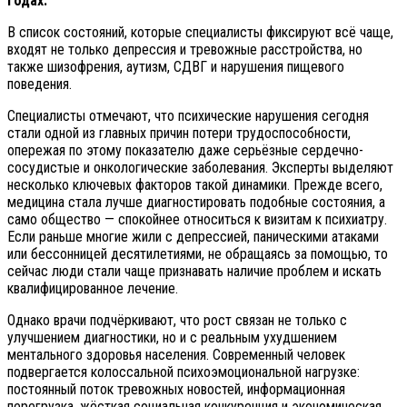
годах.
В список состояний, которые специалисты фиксируют всё чаще,
входят не только депрессия и тревожные расстройства, но
также шизофрения, аутизм, СДВГ и нарушения пищевого
поведения.
Специалисты отмечают, что психические нарушения сегодня
стали одной из главных причин потери трудоспособности,
опережая по этому показателю даже серьёзные сердечно-
сосудистые и онкологические заболевания. Эксперты выделяют
несколько ключевых факторов такой динамики. Прежде всего,
медицина стала лучше диагностировать подобные состояния, а
само общество — спокойнее относиться к визитам к психиатру.
Если раньше многие жили с депрессией, паническими атаками
или бессонницей десятилетиями, не обращаясь за помощью, то
сейчас люди стали чаще признавать наличие проблем и искать
квалифицированное лечение.
Однако врачи подчёркивают, что рост связан не только с
улучшением диагностики, но и с реальным ухудшением
ментального здоровья населения. Современный человек
подвергается колоссальной психоэмоциональной нагрузке:
постоянный поток тревожных новостей, информационная
перегрузка, жёсткая социальная конкуренция и экономическая