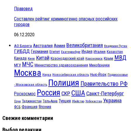
Правовед
Составлен рейтинг криминогенно опасных российских
городов
06.12.2020
Великобритания
Австралия
Армия
АО Берега
Владимир Путин
ГИБДД
Германия
Индия
Италия
Египет
Казахстан
Екатеринбург
МВД
Китай
Канада
Крым
Краснодарский край
Красноярск
Киев
МЧС
МГУ
Министерство здравоохранения
Минобрнауки
Москва
Нью-Йорк
Наука
Подмосковье
Новосибирская область
Полиция
Правительство РФ
- Московская область
Россия
США
СКР
Санкт-Петербург
Роскосмос
Украина
Турция
Таджикистан
Тель-Авив
Сочи
Убийство
Узбекистан
Франция
Япония
ФСБ
Свежие комментарии
Выбор редакции