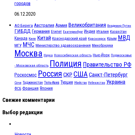
городов
06.12.2020
Великобритания
Австралия
Армия
АО Берега
Владимир Путин
ГИБДД
Германия
Индия
Италия
Египет
Казахстан
Екатеринбург
МВД
Китай
Канада
Крым
Краснодарский край
Красноярск
Киев
МЧС
МГУ
Министерство здравоохранения
Минобрнауки
Москва
Нью-Йорк
Наука
Подмосковье
Новосибирская область
Полиция
Правительство РФ
- Московская область
Россия
США
СКР
Санкт-Петербург
Роскосмос
Украина
Турция
Таджикистан
Тель-Авив
Сочи
Убийство
Узбекистан
Франция
Япония
ФСБ
Свежие комментарии
Выбор редакции
Новости