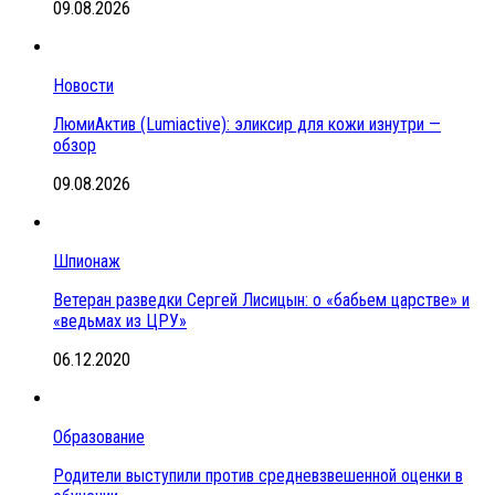
09.08.2026
Новости
ЛюмиАктив (Lumiactive): эликсир для кожи изнутри —
обзор
09.08.2026
Шпионаж
Ветеран разведки Сергей Лисицын: о «бабьем царстве» и
«ведьмах из ЦРУ»
06.12.2020
Образование
Родители выступили против средневзвешенной оценки в