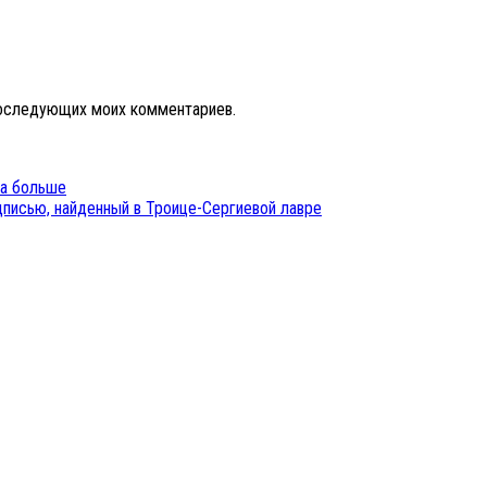
 последующих моих комментариев.
ка больше
дписью, найденный в Троице-Сергиевой лавре