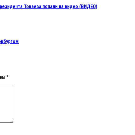
президента Токаева попали на видео (ВИДЕО)
тербургом
ены
*