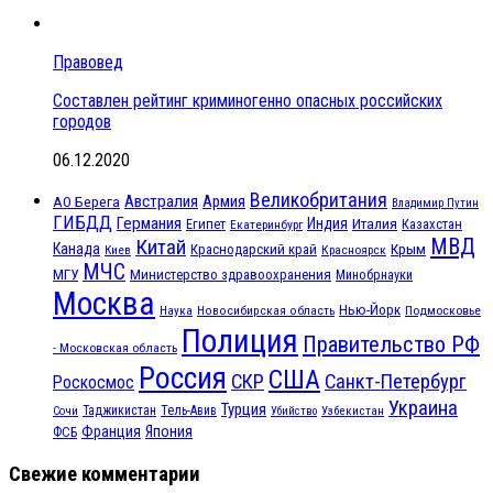
Правовед
Составлен рейтинг криминогенно опасных российских
городов
06.12.2020
Великобритания
Австралия
Армия
АО Берега
Владимир Путин
ГИБДД
Германия
Индия
Италия
Египет
Казахстан
Екатеринбург
МВД
Китай
Канада
Крым
Краснодарский край
Красноярск
Киев
МЧС
МГУ
Министерство здравоохранения
Минобрнауки
Москва
Нью-Йорк
Наука
Подмосковье
Новосибирская область
Полиция
Правительство РФ
- Московская область
Россия
США
СКР
Санкт-Петербург
Роскосмос
Украина
Турция
Таджикистан
Тель-Авив
Сочи
Убийство
Узбекистан
Франция
Япония
ФСБ
Свежие комментарии