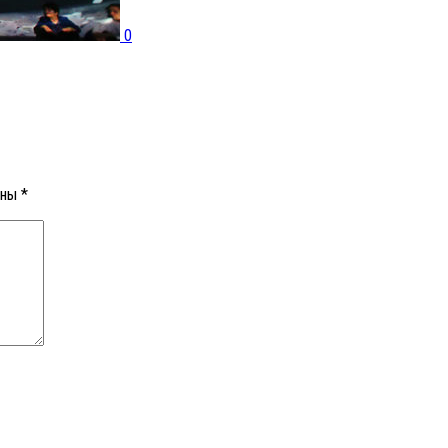
0
ены
*