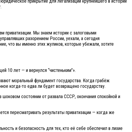
о юридическое прикрытие для легализации крупнейшего в истории
.
ам приватизации. Мы знаем истории с залоговыми
управлявших разорением России, уехали, а сегодня
ие, что вы именно этих жуликов, которые убежали, хотите
ей 10 лет — и вернулся “чистеньким”».
дрывают моральный фундамент государства. Когда грабёж
ное когда-то едва ли будет возвращено государству.
 в шоковом состоянии от развала СССР, окончания спокойной и
вается пересматривать результаты приватизации — когда же
ьность и безопасность для тех, кто её себе обеспечил в лихие