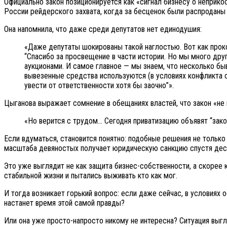
Официально закон позиционируется как «сигнал бизнесу о неприко
России рейдерского захвата, когда за бесценок были распроданы 
Она напомнила, что даже среди депутатов нет единодушия:
«Даже депутаты шокированы такой наглостью. Вот как про
“Спасибо за просвещение в части истории. Но мы много дру
аукционами. И самое главное — мы знаем, что несколько б
вывезенные средства используются (в условиях конфликта с
увести от ответственности хотя бы заочно”».
Цыганова выражает сомнение в обещаниях властей, что закон «не
«Но верится с трудом… Сегодня приватизацию объявят “закон
Если вдуматься, становится понятно: подобные решения не только
масштаба девяностых получает юридическую санкцию спустя десят
Это уже выглядит не как защита бизнес-собственности, а скорее к
стабильной жизни и пытались выживать кто как мог.
И тогда возникает горький вопрос: если даже сейчас, в условиях
настанет время этой самой правды?
Или она уже просто-напросто никому не интересна? Ситуация выгл