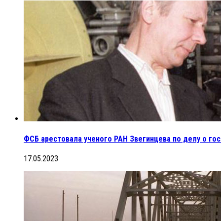
ФСБ арестовала ученого РАН Звегинцева по делу о го
17.05.2023