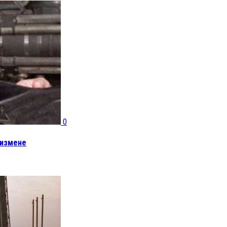
0
сизмене