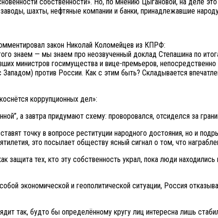
сновенности собственности». Но, по мнению Цыгановой, на деле эт
заводы, шахты, нефтяные компании и банки, принадлежавшие народу
комментировал закон Николай Коломейцев из КПРФ:
гого знаем — мы знаем про неозвученный доклад Степашина по итог
ывших министров госимущества и вице-премьеров, непосредственно 
 Западом) против России. Как с этим быть? Складывается впечатлен
 коснётся коррупционных дел»:
ной”, а завтра придумают схему: проворовался, отсиделся за границ
 ставят точку в вопросе реституции народного достояния, но и по
илетия, это посылает обществу ясный сигнал о том, что награблен
ак защита тех, кто эту собственность украл, пока люди находились
 особой экономической и геополитической ситуации, Россия отказы
ядит так, будто бы определённому кругу лиц интересна лишь стабил