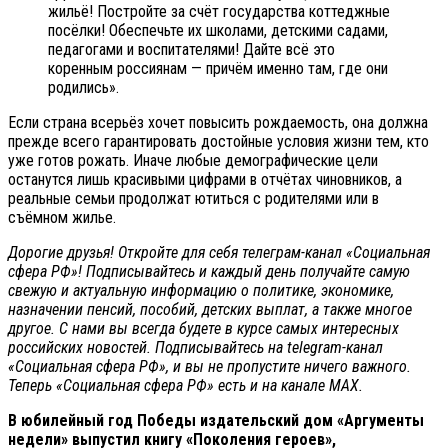
жильё! Постройте за счёт государства коттеджные
посёлки! Обеспечьте их школами, детскими садами,
педагогами и воспитателями! Дайте всё это
коренным россиянам — причём именно там, где они
родились».
Если страна всерьёз хочет повысить рождаемость, она должна
прежде всего гарантировать достойные условия жизни тем, кто
уже готов рожать. Иначе любые демографические цели
останутся лишь красивыми цифрами в отчётах чиновников, а
реальные семьи продолжат ютиться с родителями или в
съёмном жилье.
Дорогие друзья! Откройте для себя телеграм-канал «Социальная
сфера РФ»! Подписывайтесь и каждый день получайте самую
свежую и актуальную информацию о политике, экономике,
назначении пенсий, пособий, детских выплат, а также многое
другое. С нами вы всегда будете в курсе самых интересных
российских новостей. Подписывайтесь на telegram-канал
«Социальная сфера РФ», и вы не пропустите ничего важного.
Теперь
«Социальная сфера РФ» есть и на канале МАХ.
В юбилейный год Победы издательский дом «Аргументы
недели» выпустил книгу «Поколения героев»,