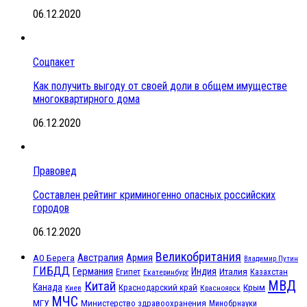
06.12.2020
Соцпакет
Как получить выгоду от своей доли в общем имуществе
многоквартирного дома
06.12.2020
Правовед
Составлен рейтинг криминогенно опасных российских
городов
06.12.2020
Великобритания
Австралия
Армия
АО Берега
Владимир Путин
ГИБДД
Германия
Индия
Италия
Египет
Казахстан
Екатеринбург
МВД
Китай
Канада
Крым
Краснодарский край
Красноярск
Киев
МЧС
МГУ
Министерство здравоохранения
Минобрнауки