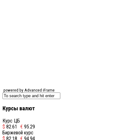
powered by Advanced iFrame
Курсы валют
Курс ЦБ
$
82.61
€
95.29
Биржевой курс
$
82.18
€
94.94