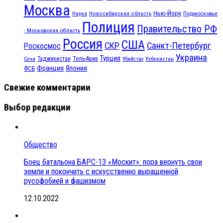
Москва
Нью-Йорк
Наука
Подмосковье
Новосибирская область
Полиция
Правительство РФ
- Московская область
Россия
США
СКР
Санкт-Петербург
Роскосмос
Украина
Турция
Таджикистан
Тель-Авив
Сочи
Убийство
Узбекистан
Франция
Япония
ФСБ
Свежие комментарии
Выбор редакции
Общество
Боец батальона БАРС-13 «Москит»: пора вернуть свои
земли и покончить с искусственно выращенной
русофобией и фашизмом
12.10.2022