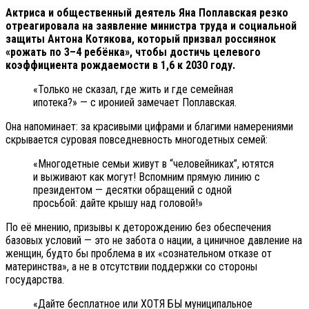
Актриса и общественный деятель Яна Поплавская резко
отреагировала на заявление министра труда и социальной
защиты Антона Котякова, который призвал россиянок
«рожать по 3–4 ребёнка», чтобы достичь целевого
коэффициента рождаемости в 1,6 к 2030 году.
«Только не сказал, где жить и где семейная
ипотека?» — с иронией замечает Поплавская.
Она напоминает: за красивыми цифрами и благими намерениями
скрывается суровая повседневность многодетных семей:
«Многодетные семьи живут в “человейниках”, ютятся
и выживают как могут! Вспомним прямую линию с
президентом — десятки обращений с одной
просьбой: дайте крышу над головой!»
По её мнению, призывы к деторождению без обеспечения
базовых условий — это не забота о нации, а циничное давление на
женщин, будто бы проблема в их «сознательном отказе от
материнства», а не в отсутствии поддержки со стороны
государства.
«Дайте бесплатное или ХОТЯ БЫ муниципальное