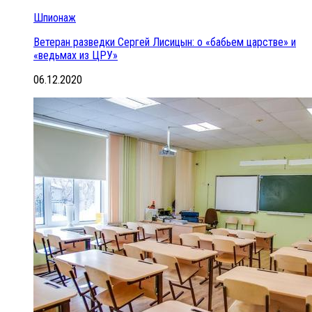
Шпионаж
Ветеран разведки Сергей Лисицын: о «бабьем царстве» и
«ведьмах из ЦРУ»
06.12.2020