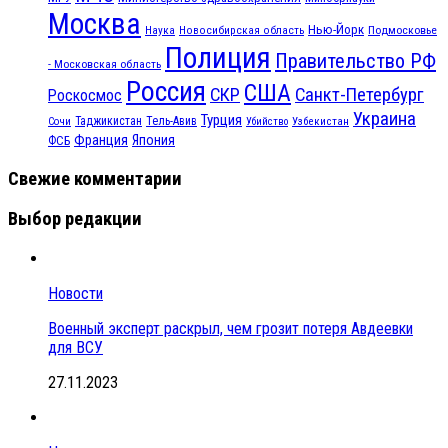
Москва
Нью-Йорк
Наука
Подмосковье
Новосибирская область
Полиция
Правительство РФ
- Московская область
Россия
США
СКР
Санкт-Петербург
Роскосмос
Украина
Турция
Таджикистан
Тель-Авив
Сочи
Убийство
Узбекистан
Франция
Япония
ФСБ
Свежие комментарии
Выбор редакции
Новости
Военный эксперт раскрыл, чем грозит потеря Авдеевки
для ВСУ
27.11.2023