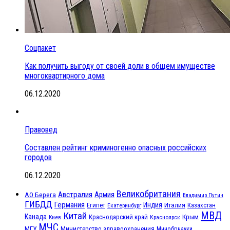
Соцпакет
Как получить выгоду от своей доли в общем имуществе
многоквартирного дома
06.12.2020
Правовед
Составлен рейтинг криминогенно опасных российских
городов
06.12.2020
Великобритания
Австралия
Армия
АО Берега
Владимир Путин
ГИБДД
Германия
Индия
Италия
Египет
Казахстан
Екатеринбург
МВД
Китай
Канада
Крым
Краснодарский край
Красноярск
Киев
МЧС
МГУ
Министерство здравоохранения
Минобрнауки