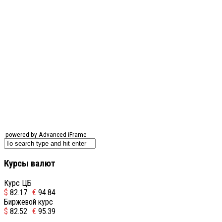
powered by Advanced iFrame
Курсы валют
Курс ЦБ
$
82.17
€
94.84
Биржевой курс
$
82.52
€
95.39