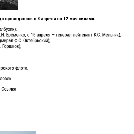
а проводилась с 8 апреля по 12 мая силами:
лбухин);
. Ерёменко, с 15 апреля — генерал-лейтенант К.С. Мельник);
ирал Ф.С. Октябрьский);
 Горшков);
орского флота.
ловек.
и Cсылка