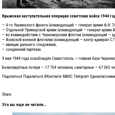
Крымская наступательная операция советских войск 1944 год
— 4-го Украинского фронта (командующий — генерал армии Ф.И. То
— Отдельной Приморской армии (командующий — генерал армии А.И
— во взаимодействии с Черноморским флотом (командующий — адм
— Азовской военной флотилии (командующий — контр-адмирал С.Г.
— авиации дальнего следования;
— соединений партизан.
9 мая 1944 года освобождён Севастополь — главная база Черном
Безвозвратные потери — 17 754 человека, санитарные — 67 065 че
Поделиться Поделиться ВКонтакте МАКС Telegram Одноклассник
Share
Это вы еще не читали...