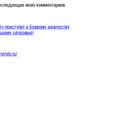
 последующих моих комментариев.
т» приступит к боевому дежурству
бщему здоровью!
ystreb.ru/