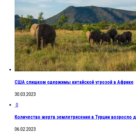
США слишком одержимы китайской угрозой в Африке
30.03.2023
0
Количество жертв землетрясения в Турции возросло д
06.02.2023