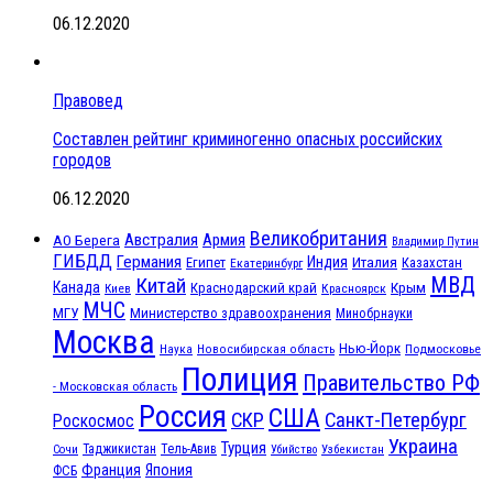
06.12.2020
Правовед
Составлен рейтинг криминогенно опасных российских
городов
06.12.2020
Великобритания
Австралия
Армия
АО Берега
Владимир Путин
ГИБДД
Германия
Индия
Италия
Египет
Казахстан
Екатеринбург
МВД
Китай
Канада
Крым
Краснодарский край
Красноярск
Киев
МЧС
МГУ
Министерство здравоохранения
Минобрнауки
Москва
Нью-Йорк
Наука
Подмосковье
Новосибирская область
Полиция
Правительство РФ
- Московская область
Россия
США
СКР
Санкт-Петербург
Роскосмос
Украина
Турция
Таджикистан
Тель-Авив
Сочи
Убийство
Узбекистан
Франция
Япония
ФСБ