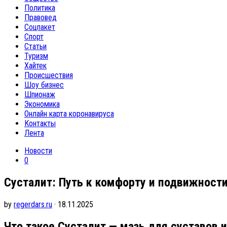
Политика
Правовед
Соцпакет
Спорт
Статьи
Туризм
Хайтек
Происшествия
Шоу бизнес
Шпионаж
Экономика
Онлайн карта коронавируса
Контакты
Лента
Новости
0
Сусталит: Путь к комфорту и подвижности
by
regerdars.ru
· 18.11.2025
Что такое Сусталит — мазь для суставов и